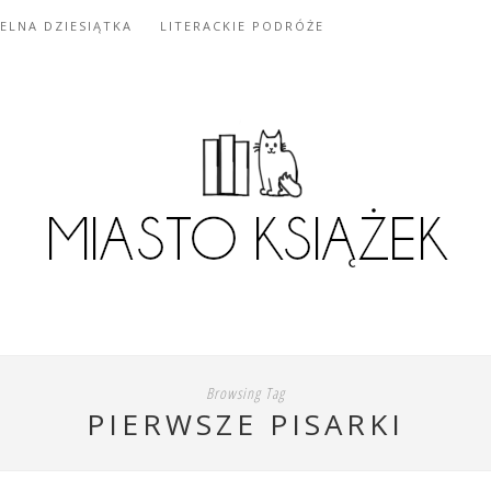
IELNA DZIESIĄTKA
LITERACKIE PODRÓŻE
Browsing Tag
PIERWSZE PISARKI