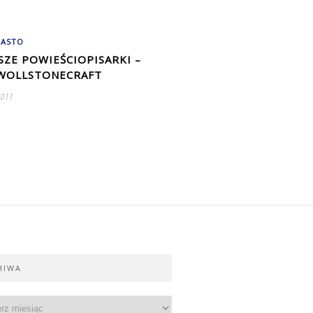
IASTO
SZE POWIEŚCIOPISARKI –
WOLLSTONECRAFT
2011
HIWA