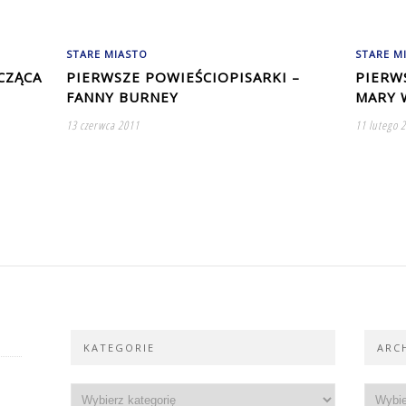
STARE MIASTO
STARE M
CZĄCA
PIERWSZE POWIEŚCIOPISARKI –
PIERW
FANNY BURNEY
MARY 
13 czerwca 2011
11 lutego 
KATEGORIE
ARC