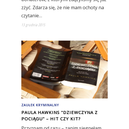
zżyć. Zdarza się, że nie mam ochoty na
czytanie…
13 grudnia 2015
ZAUŁEK KRYMINALNY
PAULA HAWKINS "DZIEWCZYNA Z
POCIĄGU" – HIT CZY KIT?
Przyznam od razu – zanim sięgnęłam