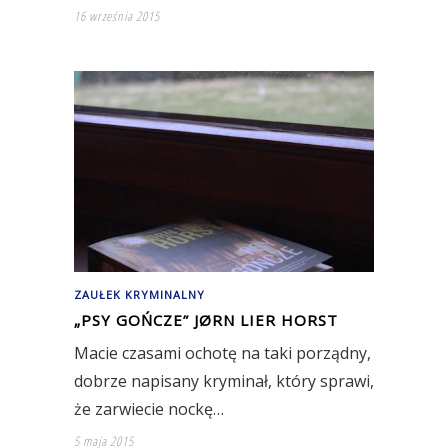
16 września 2015
ZAUŁEK KRYMINALNY
„PSY GOŃCZE” JØRN LIER HORST
Macie czasami ochotę na taki porządny,
dobrze napisany kryminał, który sprawi,
że zarwiecie nockę…
5 maja 2015