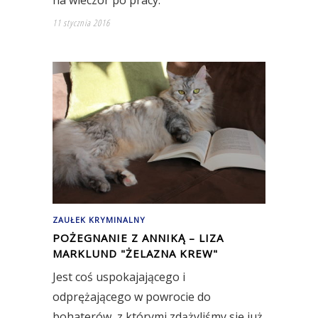
11 stycznia 2016
ZAUŁEK KRYMINALNY
POŻEGNANIE Z ANNIKĄ – LIZA
MARKLUND "ŻELAZNA KREW"
Jest coś uspokajającego i
odprężającego w powrocie do
bohaterów, z którymi zdążyliśmy się już