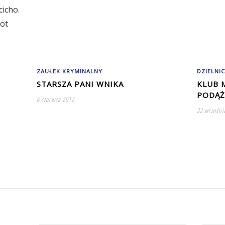
cicho.
hot
ZAUŁEK KRYMINALNY
DZIELNIC
STARSZA PANI WNIKA
KLUB 
PODĄŻ
6 czerwca 2012
22 wrześni