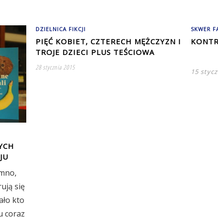
DZIELNICA FIKCJI
SKWER F
PIĘĆ KOBIET, CZTERECH MĘŻCZYZN I
KONTR
TROJE DZIECI PLUS TEŚCIOWA
28 stycznia 2015
15 stycz
YCH
JU
emno,
ują się
ało kto
u coraz