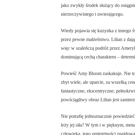
jako zwykły środek służący do osiągnię
nierzeczywistego i uwierającego.
Wtedy pojawia się kuzynka z innego świ
przez pewne małżeństwo. Lilian z dając
więc w szaleńczą podróż przez Amerykę
dominującą cechą charakteru – determi
Powieść Amy Bloom zaskakuje. Nie tocz
zbyt wiele, ale uparcie, za wszelką ce
fantastyczne, ekscentryczne, pełnokrw
powściągliwy obraz Lilian jest zamie
Nie potrafię jednoznacznie powiedzieć,
leży jej siła? W tym i w pięknym, me
człowieka, jego umiejętności znajdow