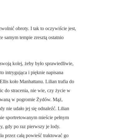
olnić obroty. I tak to oczywiście jest,
że samym tempie zresztą ostatnio
swoją kolej, żeby było sprawiedliwie,
to intrygująca i pięknie napisana
llis koło Manhattanu. Lilian trafia do
c do stracenia, nie wie, czy życie w
rdowaną w pogromie Żydów. Mąż,
y nie udało jej się odnaleźć. Lilian
nie sportretowanym mieście pełnym
, gdy po raz pierwszy je lody.
ła przez całą powieść traktować go