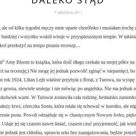
7 GRUDNIA 2011
, ale od kilku tygodni męczy mnie uparte choróbsko i musiałam trochę zw
e bardziej i wszystko wokół wiruje w przyspieszonym tempie. W takim
koś przełożyć na tempo pisania recenzji…
d” Amy Bloom to książka, która dość długo czekała na mojej półce na 
eż na recenzję;) Nie mogę jej jednak pozwolić zginąć w niepamięci, bo 
st rok 1924, Lilian Lejb właśnie przybyła z Rosji, z Turowa, na wyspę E
 grosza, niewiele umiejąc i nie mówiąc po angielsku. Nie ma jednak ni
 cokolwiek warte. W Turowie zostawiła cała rodzinę, bestialsko zamo
ałuży krwi, córeczka Sonia, która miała się schować w kurniku, ale nigd
trznie pusta. Powoli odnajduje się w chaotycznym Nowym Jorku, pięk
 Udaje jej się czasem nawet śmiać, czasem czuć przyjemność, jak wtedy
e jednak jest chłodna, uprawia seks bez zaangażowania, będzie potrafi