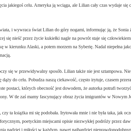
cia jakiegoś celu. Ameryka ją wciąga, ale Lilian cały czas wydaje się c
ata, i wywraca świat Lilian do góry nogami, informując ją, że Sonia ż
ej się nieść przez życie kukiełki nagle na powrót staje się człowieki
 w kierunku Alaski, a potem morzem na Syberię. Nadal niepełna jako po
nacją.
y się w przewidywalny sposób. Lilian także nie jest sztampowa. Nie je
nę dąży do celu. Pobudza naszą ciekawość, często irytuje, czasem przera
iste postaci, których obecność jest dowodem, że autorka potrafi tworz
rzony. W tle zaś mamy fascynujący obraz życia imigrantów w Nowym Jo
 czy ta książka mi się podobała. Irytowała mnie i nie była taka, jak 
taforycznym, poetyckim miejscami opisie niezwykłej podróży przez d
ania nadziei i miłości w każdym, nawet najbardziej nieprawdopodobny