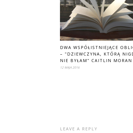
DWA WSPÓŁISTNIEJĄCE OBL
– "DZIEWCZYNA, KTÓRĄ NIG
NIE BYŁAM" CAITLIN MORAN
12 MAJA 2016
LEAVE A REPLY