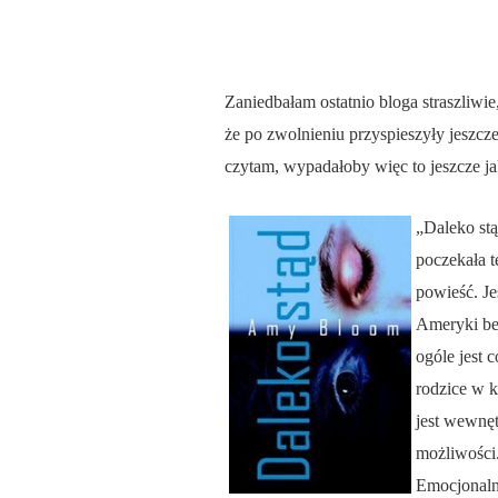
Zaniedbałam ostatnio bloga straszliwie
że po zwolnieniu przyspieszyły jeszcz
czytam, wypadałoby więc to jeszcze ja
„Daleko stą
poczekała t
powieść. Je
Ameryki bez
ogóle jest
rodzice w k
jest wewnę
możliwości.
Emocjonalni