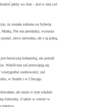
hodzić jakby we śnie – jest w niej coś
yje, że została zabrana na Syberię
em. Matką. Nie ma pieniędzy, wyrusza
stać, nieco nierealna, ale z tą jedną,
st heroiczną bohaterką, nie potrafi
ża. Wokół niej zaś przewijają się
yć wiarygodne osobowości, zaś
rku, w Seattle i w Chicago.
oczekiwałam, ale może w tym właśnie
awną Amerykę. A także w wierze w
m miejscu.