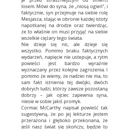
je przed straszniejszym od śmierci
losem. Mówi do syna, że „niosą ogień”, i
faktycznie, syn przejmuje na siebie rolę
Mesjasza, stając w obronie każdej istoty
napotkanej na drodze oraz twierdząc,
że to właśnie on musi przyjąć na siebie
wszelkie ciężary tego świata.
Nie dzieje się nic, ale dzieje się
wszystko. Pomimo braku faktycznych
wydarzeń, napięcie nie ustepuje, a rytm
powieści jest bardzo wyraźnie
wyznaczany przez kolejne zagrożenia. I
pomimo że wiemy, że nadziei nie ma, to
sam fakt istnienia tej dwójki, dwóch
dobrych ludzi, którzy zawsze pozostaną
dobrzy – jak ojciec zapewnia syna,
niesie w sobie jakiś promyk.
Cormac McCarthy napisał powieść tak
sugestywną, że po jej lekturze jestem
przerażona i głęboko przekonana, że
jeśli nasz świat się skończy, będzie to