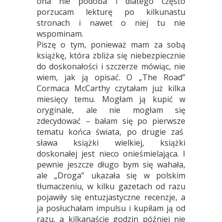
ona nie podoba i dlatego często
porzucam lekturę po kilkunastu
stronach i nawet o niej tu nie
wspominam.
Piszę o tym, ponieważ mam za sobą
książkę, która zbliża się niebezpiecznie
do doskonałości i szczerze mówiąc, nie
wiem, jak ją opisać. O „The Road”
Cormaca McCarthy czytałam już kilka
miesięcy temu. Mogłam ją kupić w
oryginale, ale nie mogłam się
zdecydować – bałam się po pierwsze
tematu końca świata, po drugie zaś
sława książki wielkiej, książki
doskonałej jest nieco onieśmielająca. I
pewnie jeszcze długo bym się wahała,
ale „Droga” ukazała się w polskim
tłumaczeniu, w kilku gazetach od razu
pojawiły się entuzjastyczne recenzje, a
ja posłuchałam impulsu i kupiłam ją od
razu, a kilkanaście godzin później nie