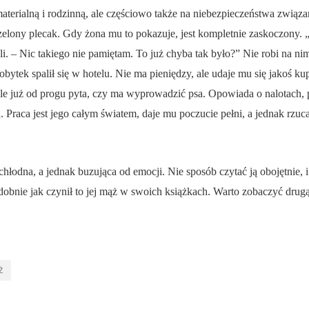
 materialną i rodzinną, ale częściowo także na niebezpieczeństwa zwią
rzelony plecak. Gdy żona mu to pokazuje, jest kompletnie zaskoczony. 
kuli. – Nic takiego nie pamiętam. To już chyba tak było?” Nie robi na
dobytek spalił się w hotelu. Nie ma pieniędzy, ale udaje mu się jakoś ku
 już od progu pyta, czy ma wyprowadzić psa. Opowiada o nalotach, pa
. Praca jest jego całym światem, daje mu poczucie pełni, a jednak rzuc
hłodna, a jednak buzująca od emocji. Nie sposób czytać ją obojętnie, i
bnie jak czynił to jej mąż w swoich książkach. Warto zobaczyć drugą
Ż