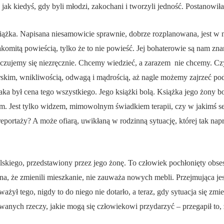
k jak kiedyś, gdy byli młodzi, zakochani i tworzyli jedność. Postanowi
ążka. Napisana niesamowicie sprawnie, dobrze rozplanowana, jest w ni
omitą powieścią, tylko że to nie powieść. Jej bohaterowie są nam znani
czujemy się niezręcznie. Chcemy wiedzieć, a zarazem nie chcemy. Czyt
rskim, wnikliwością, odwagą i mądrością, aż nagle możemy zajrzeć pod
ka był cena tego wszystkiego. Jego książki bolą. Książka jego żony bo
tkim. Jest tylko widzem, mimowolnym świadkiem terapii, czy w jakimś
reportaży? A może ofiarą, uwikłaną w rodzinną sytuację, której tak na
skiego, przedstawiony przez jego żonę. To człowiek pochłonięty obsesj
a, że zmienili mieszkanie, nie zauważa nowych mebli. Przejmująca jes
żył tego, nigdy to do niego nie dotarło, a teraz, gdy sytuacja się zmie
wanych rzeczy, jakie mogą się człowiekowi przydarzyć – przegapił to, ż