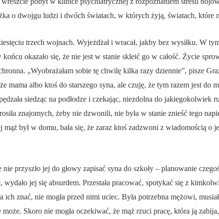
 wreszcie pobyt w klinice psychiatrycznej z rozpoznaniem stresu bojow
żka o dwojgu ludzi i dwóch światach, w których żyją, światach, które
ziesięciu trzech wojnach. Wyjeżdżał i wracał, jakby bez wysiłku. W tym
 w końcu okazało się, że nie jest w stanie skleić go w całość. Życie spr
chronna. „Wyobrażałam sobie tę chwilę kilka razy dziennie”, pisze Gra
e mama albo ktoś do starszego syna, ale czuję, że tym razem jest do m
spędzała siedząc na podłodze i czekając, niezdolna do jakiegokolwiek 
osiła znajomych, żeby nie dzwonili, nie była w stanie znieść tego napię
ej mąż był w domu, bała się, że zaraz ktoś zadzwoni z wiadomością o je
 że nie przyszło jej do głowy zapisać syna do szkoły – planowanie czego
ał, wydało jej się absurdem. Przestała pracować, spotykać się z kimkol
ciała ich znać, nie mogła przed nimi uciec. Była potrzebna mężowi, mu
ie może. Skoro nie mogła oczekiwać, że mąż rzuci pracę, która ją zabi