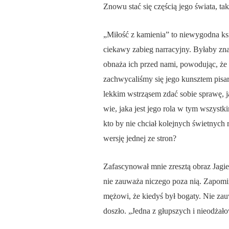
Znowu stać się częścią jego świata, ta
„Miłość z kamienia” to niewygodna ksi
ciekawy zabieg narracyjny. Byłaby znak
obnaża ich przed nami, powodując, że 
zachwycaliśmy się jego kunsztem pisa
lekkim wstrząsem zdać sobie sprawę, ja
wie, jaka jest jego rola w tym wszys
kto by nie chciał kolejnych świetnych 
wersję jednej ze stron?
Zafascynował mnie zresztą obraz Jagiel
nie zauważa niczego poza nią. Zapomin
mężowi, że kiedyś był bogaty. Nie zauwa
doszło. „Jedna z głupszych i nieodżało