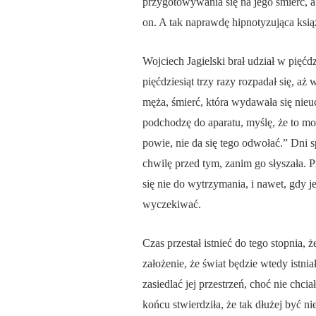
przygotowywania się na jego śmierć, a
on. A tak naprawdę hipnotyzująca ksią
Wojciech Jagielski brał udział w pięćd
pięćdziesiąt trzy razy rozpadał się, aż
męża, śmierć, która wydawała się nieu
podchodzę do aparatu, myślę, że to moż
powie, nie da się tego odwołać.” Dni 
chwilę przed tym, zanim go słyszała. Pr
się nie do wytrzymania, i nawet, gdy j
wyczekiwać.
Czas przestał istnieć do tego stopnia,
założenie, że świat będzie wtedy istni
zasiedlać jej przestrzeń, choć nie ch
końcu stwierdziła, że tak dłużej być n