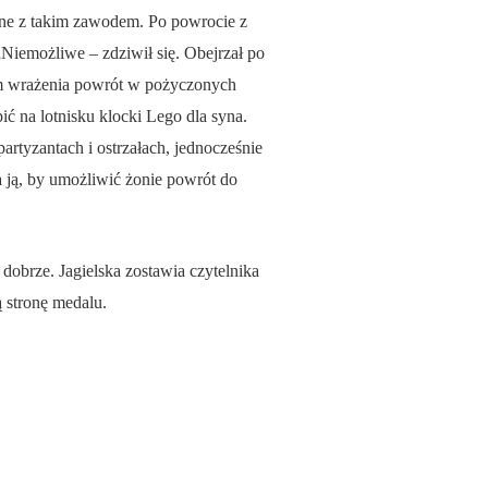
zane z takim zawodem. Po powrocie z
„Niemożliwe – zdziwił się. Obejrzał po
 nim wrażenia powrót w pożyczonych
pić na lotnisku klocki Lego dla syna.
rtyzantach i ostrzałach, jednocześnie
a ją, by umożliwić żonie powrót do
 dobrze. Jagielska zostawia czytelnika
 stronę medalu.