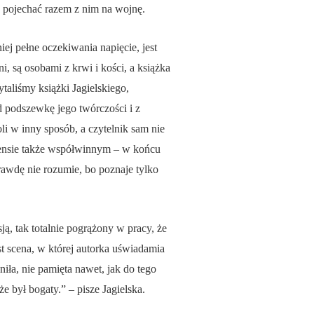
ła pojechać razem z nim na wojnę.
ej pełne oczekiwania napięcie, jest
, są osobami z krwi i kości, a książka
aliśmy książki Jagielskiego,
 podszewkę jego twórczości i z
li w inny sposób, a czytelnik sam nie
 sensie także współwinnym – w końcu
prawdę nie rozumie, bo poznaje tylko
ą, tak totalnie pogrążony w pracy, że
t scena, w której autorka uświadamia
niła, nie pamięta nawet, jak do tego
e był bogaty.” – pisze Jagielska.