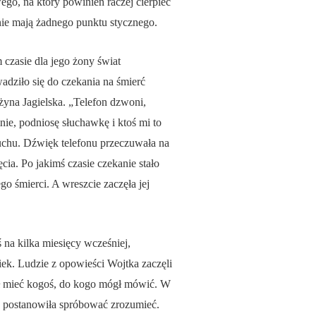
ego, na który powinien raczej cierpieć
 nie mają żadnego punktu stycznego.
 czasie dla jego żony świat
owadziło się do czekania na śmierć
żyna Jagielska. „Telefon dzwoni,
nie, podniosę słuchawkę i ktoś mi to
ruchu. Dźwięk telefonu przeczuwała na
cia. Po jakimś czasie czekanie stało
go śmierci. A wreszcie zaczęła jej
ś na kilka miesięcy wcześniej,
wiek. Ludzie z opowieści Wojtka zaczęli
siał mieć kogoś, do kogo mógł mówić. W
ja, postanowiła spróbować zrozumieć.