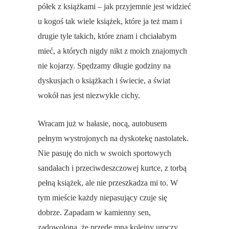
półek z książkami – jak przyjemnie jest widzieć
u kogoś tak wiele książek, które ja też mam i
drugie tyle takich, które znam i chciałabym
mieć, a których nigdy nikt z moich znajomych
nie kojarzy. Spędzamy długie godziny na
dyskusjach o książkach i świecie, a świat
wokół nas jest niezwykle cichy.
Wracam już w hałasie, nocą, autobusem
pełnym wystrojonych na dyskotekę nastolatek.
Nie pasuję do nich w swoich sportowych
sandałach i przeciwdeszczowej kurtce, z torbą
pełną książek, ale nie przeszkadza mi to. W
tym mieście każdy niepasujący czuje się
dobrze. Zapadam w kamienny sen,
zadowolona, że przede mną kolejny uroczy