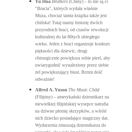
Yu Hua
Brothers
(Chiny) – to nie są ci
"Bracia", których wydała właśnie
Muza, chociaż tamta książka także jest
chińska! Tutaj mamy historię dwóch
przyrodnich braci, od czasów rewolucji
kulturalnej do lat 80tych ubiegłego
wieku. Jeden z braci organizuje konkurs
piękności dla dziewic, drugi
chirurgicznie powiększa sobie pierś, aby
uwiarygodnić wynaleziony przez siebie
żel powiększający biust. Brzmi dość
odważnie!
Alfred A. Yuson
The Music Child
(Filipiny) – amerykański dziennikarz na
niewielkiej filipińskiej wysepce natrafia
na dziwne plemię skrzypków, a wśród
nich dziecko posiadające magiczny dar.
Wydarzenia zmuszają dziennikarza do