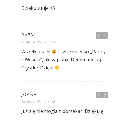
Dziękuuuuję <3
BAZYL
Reply
11 stycznia 2022 at 14:34
Wszelki duch!
Czytałem tylko „Panny
z Wesela”, ale zapisuję Denemarkovą i
Czystkę. Dzięki
JOANA
Reply
16 stycznia 2022 at 21:54
Już się nie mogłam doczekać. Dziękuję