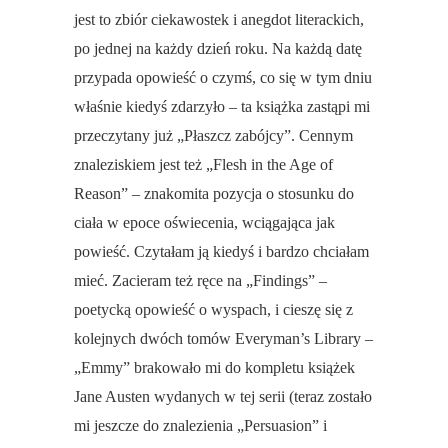
jest to zbiór ciekawostek i anegdot literackich,
po jednej na każdy dzień roku. Na każdą datę
przypada opowieść o czymś, co się w tym dniu
właśnie kiedyś zdarzyło – ta książka zastąpi mi
przeczytany już „Płaszcz zabójcy”. Cennym
znaleziskiem jest też „Flesh in the Age of
Reason” – znakomita pozycja o stosunku do
ciała w epoce oświecenia, wciągająca jak
powieść. Czytałam ją kiedyś i bardzo chciałam
mieć. Zacieram też ręce na „Findings” –
poetycką opowieść o wyspach, i cieszę się z
kolejnych dwóch tomów Everyman’s Library –
„Emmy” brakowało mi do kompletu książek
Jane Austen wydanych w tej serii (teraz zostało
mi jeszcze do znalezienia „Persuasion” i