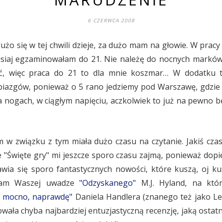
6 CZERWCA 2008
o się w tej chwili dzieje, za dużo mam na głowie. W pracy 
zisiaj egzaminowałam do 21. Nie należę do nocnych marków,
yć, więc praca do 21 to dla mnie koszmar… W dodatku 
iazgów, ponieważ o 5 rano jedziemy pod Warszawę, gdzie o
a nogach, w ciągłym napięciu, aczkolwiek to już na pewno bę
w związku z tym miała dużo czasu na czytanie. Jakiś czas
e "Święte gry" mi jeszcze sporo czasu zajmą, ponieważ dopi
ia się sporo fantastycznych nowości, które kuszą, oj ku
ecam Waszej uwadze
"Odzyskanego"
M.J. Hyland, na któ
, mocno, naprawdę"
Daniela Handlera (znanego też jako Le
ała chyba najbardziej entuzjastyczną recenzję, jaką ostatn