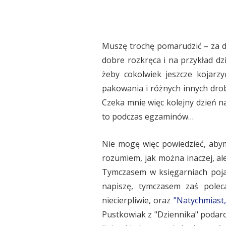
Muszę trochę pomarudzić – za duż
dobre rozkręca i na przykład d
żeby cokolwiek jeszcze kojarz
pakowania i różnych innych drob
Czeka mnie więc kolejny dzień n
to podczas egzaminów…
Nie mogę więc powiedzieć, abym 
rozumiem, jak można inaczej, al
Tymczasem w księgarniach pojaw
napiszę, tymczasem zaś pol
niecierpliwie, oraz
"Natychmiast
Pustkowiak z "Dziennika" podarow