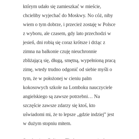
którym udało się zamieszkać w mieście,
chcieliby wyjechać do Moskwy. No cóż, niby
wiem o tym dobrze, i przecież zostaję w Polsce
z wyboru, ale czasem, gdy lato przechodzi w
jesień, dni robią się coraz krótsze i drżąc z
zimna na balkonie czuję nieuchronnie
zbliżającą się, długą, smętną, wypełnioną pracą
zimę, wtedy trudno odgonić od siebie myśli o
tym, że w położonej w cieniu palm
kokosowych szkole na Lomboku nauczyciele
angielskiego są zawsze potrzebni… Na
szczęście zawsze zdarzy się ktoś, kto
uświadomi mi, że to lepsze „gdzie indziej” jest
w dużym stopniu mitem.