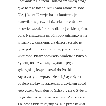
Spotkanie z Colinem Thubronem swoją drogą
było bardzo udane. Musiałam zabrać ze sobą
Olę, jako że U wyjechał na konferencję, i
martwiłam się, czy mi dziecko nie zaśnie w
połowie, wszak 19.00 to dla niej całkiem późna
pora. Na szczęście na pół spotkania zaszyła się
w kąciku z książkami dla dzieci i zostało jej
tylko pół do przemarudzenia, jakoś dałyśmy
więc radę. Pisarz opowiadał właściwie tylko o
Syberii, bo też z okazji wydania jego
syberyjskiej książki został do Polski
zaproszony. Ja wprawdzie książkę o Syberii
dopiero niedawno zaczęłam, a czytałam dotąd
jego „Cień Jedwabnego Szlaku”, ale o Syberii
mogę słuchać w nieskończoność. A opowieść
Thubrona była fascynująca. Nie przedstawiał