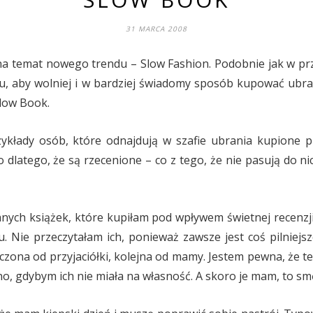
31 MARCA 2008
a temat nowego trendu – Slow Fashion. Podobnie jak w pr
ku, aby wolniej i w bardziej świadomy sposób kupować ubra
Slow Book.
kłady osób, które odnajdują w szafie ubrania kupione p
o dlatego, że są rzecenione – co z tego, że nie pasują do ni
anych książek, które kupiłam pod wpływem świetnej recenzji
Nie przeczytałam ich, ponieważ zawsze jest coś pilniejsze
zona od przyjaciółki, kolejna od mamy. Jestem pewna, że te
, gdybym ich nie miała na własność. A skoro je mam, to smę