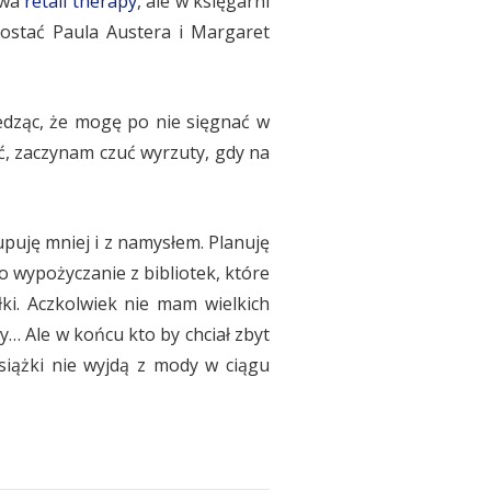
owa
retail therapy
, ale w księgarni
dostać Paula Austera i Margaret
wiedząc, że mogę po nie sięgnać w
nąć, zaczynam czuć wyrzuty, gdy na
Kupuję mniej i z namysłem. Planuję
o wypożyczanie z bibliotek, które
ki. Aczkolwiek nie mam wielkich
y… Ale w końcu kto by chciał zbyt
iążki nie wyjdą z mody w ciągu