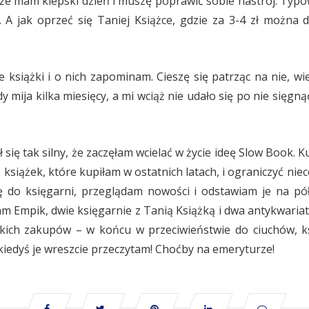
 że mam kiepski dzień i muszę poprawić sobie nastrój. Typ
 A jak oprzeć się Taniej Książce, gdzie za 3-4 zł można 
te książki i o nich zapominam. Cieszę się patrząc na nie, 
dy mija kilka miesięcy, a mi wciąż nie udało się po nie sięg
 się tak silny, że zaczęłam wcielać w życie ideę Slow Book. 
książek, które kupiłam w ostatnich latach, i ograniczyć niec
do księgarni, przeglądam nowości i odstawiam je na pół
m Empik, dwie księgarnie z Tanią Książką i dwa antykwariat
kich zakupów – w końcu w przeciwieństwie do ciuchów, ks
iedyś je wreszcie przeczytam! Choćby na emeryturze!