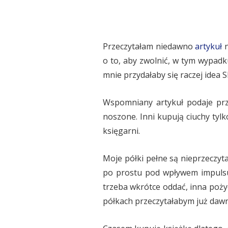
Przeczytałam niedawno
artykuł
n
o to, aby zwolnić, w tym wypad
mnie przydałaby się raczej idea 
Wspomniany artykuł podaje przy
noszone. Inni kupują ciuchy tylk
księgarni.
Moje półki pełne są nieprzeczyt
po prostu pod wpływem impulsu. 
trzeba wkrótce oddać, inna pożyc
półkach przeczytałabym już dawno