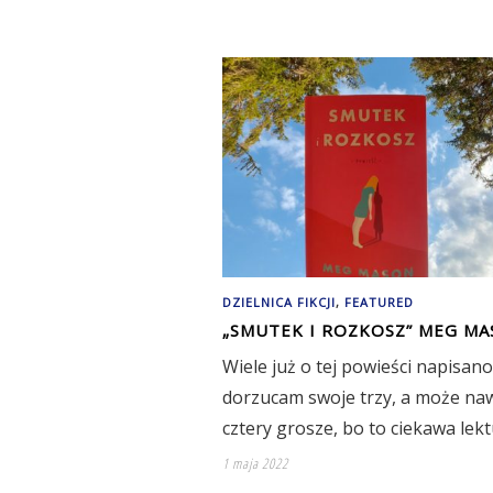
DZIELNICA FIKCJI
,
FEATURED
„SMUTEK I ROZKOSZ” MEG M
Wiele już o tej powieści napisano
dorzucam swoje trzy, a może na
cztery grosze, bo to ciekawa lek
1 maja 2022