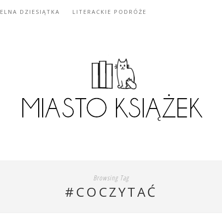
IELNA DZIESIĄTKA
LITERACKIE PODRÓŻE
Browsing Tag
#COCZYTAĆ