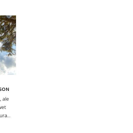
ASON
, ale
wet
tura…