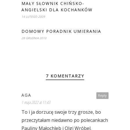
MAŁY SŁOWNIK CHIŃSKO-
ANGIELSKI DLA KOCHANKÓW
14 LUTEGO 2009
DOMOWY PORADNIK UMIERANIA
28 GRUDNIA 2010
7 KOMENTARZY
AGA
Reply
1 maja 2022 at 11:43
To i ja dorzucę swoje trzy grosze, bo
przeczytałam niedawno po polecankach
Pauliny Małochleb i Olgi Wróbel.