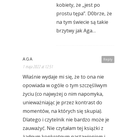
kobiety, że „jest po
prostu tępa”. D0brze, że
na tym świecie są takie
brzytwy jak Aga…
AGA
Reply
1 maja 2022 at 12:51
Właśnie wydaje mi się, że to ona nie
opowiada w ogóle o tym szczęśliwym
życiu (co najwyżej o nim napomyka,
unieważniając je przez kontrast do
momentów, na których się skupia).
Dlatego i czytelnik nie bardzo może je
zauważyć. Nie czytałam tej książki z
żadnym konkretnym nastawieniem i