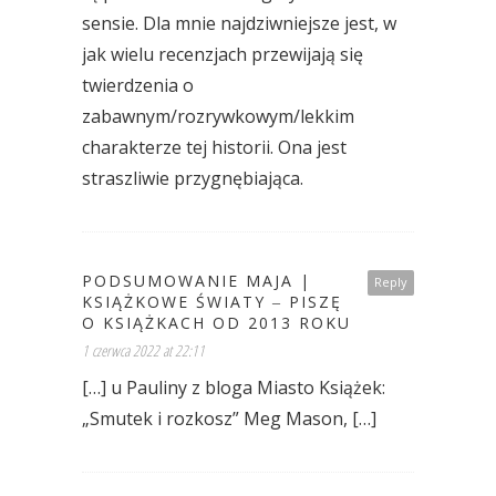
sensie. Dla mnie najdziwniejsze jest, w
jak wielu recenzjach przewijają się
twierdzenia o
zabawnym/rozrywkowym/lekkim
charakterze tej historii. Ona jest
straszliwie przygnębiająca.
PODSUMOWANIE MAJA |
Reply
KSIĄŻKOWE ŚWIATY ‒ PISZĘ
O KSIĄŻKACH OD 2013 ROKU
1 czerwca 2022 at 22:11
[…] u Pauliny z bloga Miasto Książek:
„Smutek i rozkosz” Meg Mason, […]