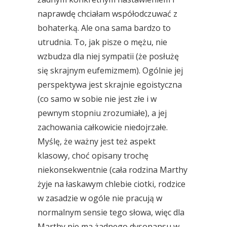
naprawdę chciałam współodczuwać z
bohaterką. Ale ona sama bardzo to
utrudnia. To, jak pisze o mężu, nie
wzbudza dla niej sympatii (że posłużę
się skrajnym eufemizmem). Ogólnie jej
perspektywa jest skrajnie egoistyczna
(co samo w sobie nie jest złe i w
pewnym stopniu zrozumiałe), a jej
zachowania całkowicie niedojrzałe.
Myślę, że ważny jest też aspekt
klasowy, choć opisany trochę
niekonsekwentnie (cała rodzina Marthy
żyje na łaskawym chlebie ciotki, rodzice
w zasadzie w ogóle nie pracują w
normalnym sensie tego słowa, więc dla
Marthy nie ma żadnego dysonansu w