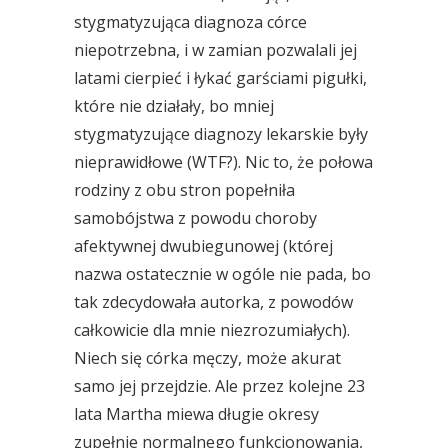
stygmatyzująca diagnoza córce
niepotrzebna, i w zamian pozwalali jej
latami cierpieć i łykać garściami pigułki,
które nie działały, bo mniej
stygmatyzujące diagnozy lekarskie były
nieprawidłowe (WTF?). Nic to, że połowa
rodziny z obu stron popełniła
samobójstwa z powodu choroby
afektywnej dwubiegunowej (której
nazwa ostatecznie w ogóle nie pada, bo
tak zdecydowała autorka, z powodów
całkowicie dla mnie niezrozumiałych).
Niech się córka męczy, może akurat
samo jej przejdzie. Ale przez kolejne 23
lata Martha miewa długie okresy
zupełnie normalnego funkcjonowania,