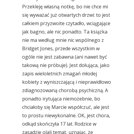
Przekleję własną notkę, bo nie chce mi
się wyważać już otwartych drzwi: to jest
całkiem przyzwoite czytadło, wciągające
jak bagno, ale nic ponadto. Ta książka
nie ma według mnie nic wspólnego z
Bridget Jones, przede wszystkim w
ogóle nie jest zabawna (ani nawet być
takową nie próbuje). Jest dołująca, jako
zapis wieloletnich zmagań młodej
kobiety z wyniszczającą i nieprawidłowo
zdiagnozowaną chorobą psychiczną. A
ponadto irytująca niemożebnie, bo
chciałoby się Marcie współczuć, ale jest
to prostu niewykonalne. OK, jest chora,
odkąd skończyła 17 lat. Rodzice w
zasadzie olali temat, uznając, że