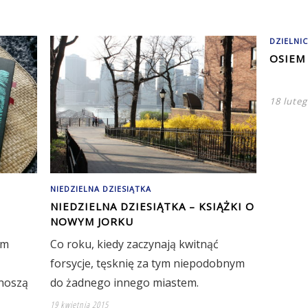
DZIELNIC
OSIEM
18 lute
NIEDZIELNA DZIESIĄTKA
NIEDZIELNA DZIESIĄTKA – KSIĄŻKI O
NOWYM JORKU
em
Co roku, kiedy zaczynają kwitnąć
forsycje, tęsknię za tym niepodobnym
enoszą
do żadnego innego miastem.
19 kwietnia 2015