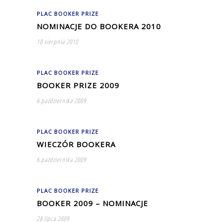
PLAC BOOKER PRIZE
NOMINACJE DO BOOKERA 2010
10 sierpnia 2010
PLAC BOOKER PRIZE
BOOKER PRIZE 2009
6 października 2009
PLAC BOOKER PRIZE
WIECZÓR BOOKERA
6 października 2009
PLAC BOOKER PRIZE
BOOKER 2009 – NOMINACJE
28 lipca 2009