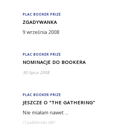
PLAC BOOKER PRIZE
ZGADYWANKA
9 września 2008
PLAC BOOKER PRIZE
NOMINACJE DO BOOKERA
30 lipca 2008
PLAC BOOKER PRIZE
JESZCZE O "THE GATHERING"
Nie miałam nawet …
17 października 2007