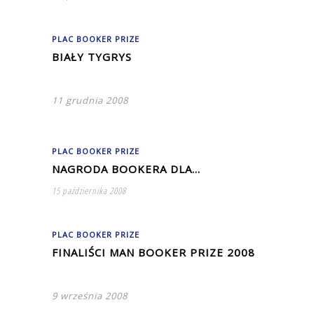
PLAC BOOKER PRIZE
BIAŁY TYGRYS
11 grudnia 2008
PLAC BOOKER PRIZE
NAGRODA BOOKERA DLA…
15 października 2008
PLAC BOOKER PRIZE
FINALIŚCI MAN BOOKER PRIZE 2008
9 września 2008