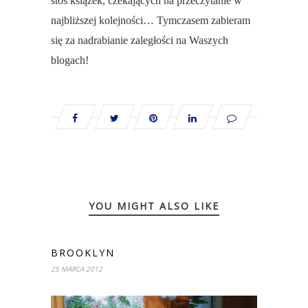
stos książek, czekających na przeczytanie w
najbliższej kolejności… Tymczasem zabieram
się za nadrabianie zaległości na Waszych
blogach!
YOU MIGHT ALSO LIKE
BROOKLYN
25 MARCA 2012