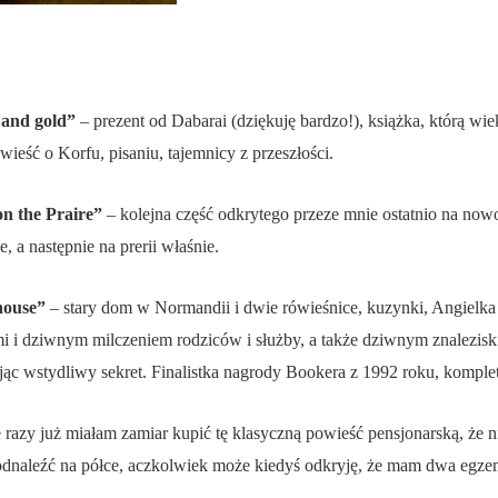
 and gold”
– prezent od Dabarai (dziękuję bardzo!), książka, którą wi
owieść o Korfu, pisaniu, tajemnicy z przeszłości.
on the Praire”
– kolejna część odkrytego przeze mnie ostatnio na nowo
 a następnie na prerii właśnie.
 house”
– stary dom w Normandii i dwie rówieśnice, kuzynki, Angielka
i i dziwnym milczeniem rodziców i służby, a także dziwnym znaleziski
ąc wstydliwy sekret. Finalistka nagrody Bookera z 1992 roku, kompletn
e razy już miałam zamiar kupić tę klasyczną powieść pensjonarską, że 
k odnaleźć na półce, aczkolwiek może kiedyś odkryję, że mam dwa eg