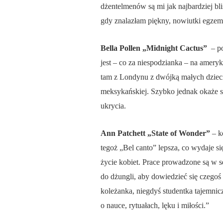
dżentelmenów są mi jak najbardziej bl
gdy znalazłam piękny, nowiutki egzem
Bella Pollen „Midnight Cactus”
– p
jest – co za niespodzianka – na amery
tam z Londynu z dwójką małych dzieci
meksykańskiej. Szybko jednak okaże s
ukrycia.
Ann Patchett „State of Wonder”
– ko
tegoż „Bel canto” lepsza, co wydaje s
życie kobiet. Prace prowadzone są w s
do dżungli, aby dowiedzieć się czegoś
koleżanka, niegdyś studentka tajemnicz
o nauce, rytuałach, lęku i miłości.”