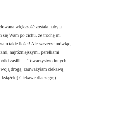
cydowana większość została nabyta
m się Wam po cichu, że trochę mi
wam takie ilości! Ale szczerze mówiąc,
ami, najróżniejszymi, perełkami
je półki zasilili… Towarzystwo innych
 Swoją drogą, zauważyłam ciekawą
 książek;) Ciekawe dlaczego;)