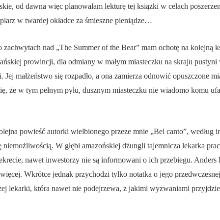
iskie, od dawna więc planowałam lekturę tej książki w celach poszerz
plarz w twardej okładce za śmieszne pieniądze…
o zachwytach nad „The Summer of the Bear” mam ochotę na kolejną ksią
kańskiej prowincji, dla odmiany w małym miasteczku na skraju pustyni
. Jej małżeństwo się rozpadło, a ona zamierza odnowić opuszczone mia
ię, że w tym pełnym pyłu, dusznym miasteczku nie wiadomo komu ufać
lejna powieść autorki wielbionego przeze mnie „Bel canto”, według inn
ię niemożliwością. W głębi amazońskiej dżungli tajemnicza lekarka pra
ekrecie, nawet inwestorzy nie są informowani o ich przebiegu. Ander
 więcej. Wkrótce jednak przychodzi tylko notatka o jego przedwczesnej
ej lekarki, która nawet nie podejrzewa, z jakimi wyzwaniami przyjdzie