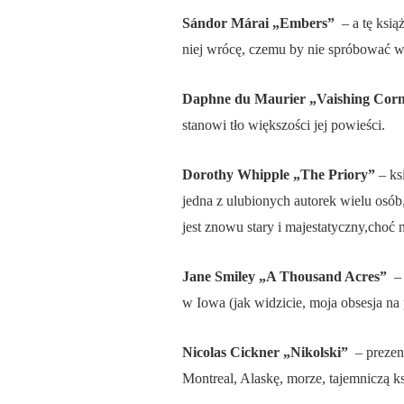
Sándor Márai
„Embers”
– a tę ksi
niej wrócę, czemu by nie spróbować w
Daphne du Maurier „Vaishing Corn
stanowi tło większości jej powieści.
Dorothy Whipple „The Priory”
– ks
jedna z ulubionych autorek wielu osób, 
jest znowu stary i majestatyczny,cho
Jane Smiley „A Thousand Acres”
–
w Iowa (jak widzicie, moja obsesja na
Nicolas Cickner „Nikolski”
– prezen
Montreal, Alaskę, morze, tajemniczą ks