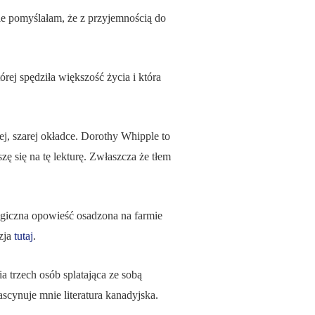
ale pomyślałam, że z przyjemnością do
rej spędziła większość życia i która
, szarej okładce. Dorothy Whipple to
zę się na tę lekturę. Zwłaszcza że tłem
agiczna opowieść osadzona na farmie
nzja
tutaj
.
 trzech osób splatająca ze sobą
ascynuje mnie literatura kanadyjska.