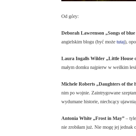
Od góry:
Deborah Lawrenson „Songs of blue
angielskim blogu (być może
tutaj
), op
Laura Ingalls Wilder „Little House 
małym domku najpierw w weilkim lesie,
Michele Roberts „Daughters of the
nim po wojnie. Zaintrygowane szeptam
wydumane historie, niechcący ujawniaj
Antonia White „Frost in May”
– tyl
nie zrobiłam już. Nie mogę jej jedna