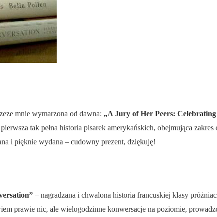
 przeze mnie wymarzona od dawna:
„A Jury of Her Peers: Celebrati
pierwsza tak pełna historia pisarek amerykańskich, obejmująca zakres
isana i pięknie wydana – cudowny prezent, dziękuję!
versation”
– nagradzana i chwalona historia francuskiej klasy próżni
 wiem prawie nic, ale wielogodzinne konwersacje na poziomie, prowadz