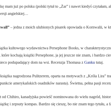
ążkę mam już po polsku (polski tytuł to „Żar” i nawet kiedyś czytałam, 
ersji angielskiej…
wall”
– jedna z moich ulubionych pisarek opowiada o Kornwalii, w któ
iążka kultowego wydawnictwa Persephone Books, w charakterystycznej
które kochają książki Persephone, ja jej jeszcze nie znam, i bardzo cies
ć nieco podupadający dom na wsi. Recenzja Thomasa z
Ganku
tutaj.
 książka nagrodzona Pulitzerem, oparta na motywach z „Króla Lira” tr
 punkcie amerykańskich osadników narasta). Świetna, pełna pasji rece
t od Chihiro, kanadyjska powieść nominowana do wielu nagród, historia
iążkę i zepsuty kompas. Bardzo się cieszę, bo nie znam tego tytułu, a f