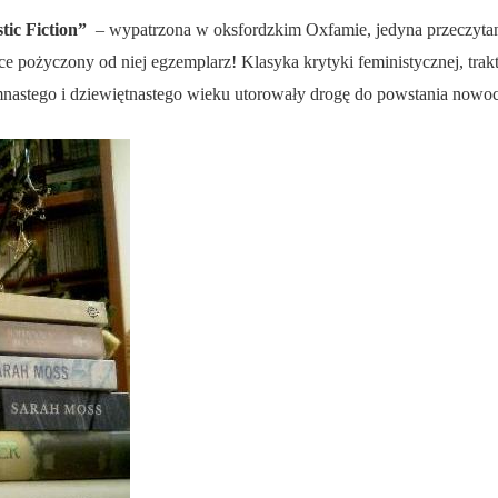
tic Fiction”
– wypatrzona w oksfordzkim Oxfamie, jedyna przeczytana
 pożyczony od niej egzemplarz! Klasyka krytyki feministycznej, traktu
emnastego i dziewiętnastego wieku utorowały drogę do powstania nowocz