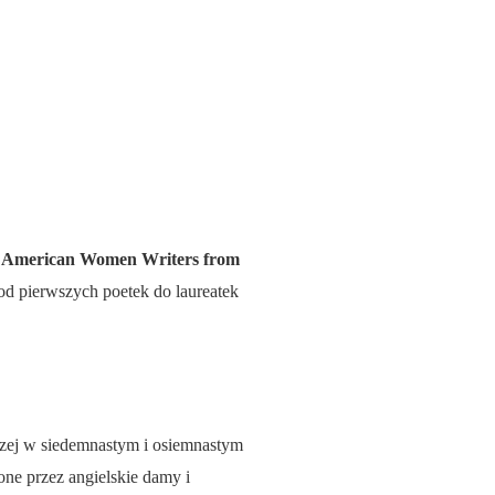
ng American Women Writers from
 od pierwszych poetek do laureatek
aczej w siedemnastym i osiemnastym
one przez angielskie damy i