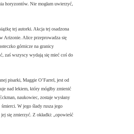
enia horyzontów. Nie mogłam uwierzyć,
żkę tej autorki. Akcja tej osadzona
 w Arizonie. Alice przeprowadza się
steczko górnicze na granicy
, zaś wszyscy wydają się mieć coś do
ej pisarki, Maggie O’Farrel, jest od
cuje nad lekiem, który mógłby zmienić
s Eckman, naukowiec, zostaje wysłany
 śmierci. W jego ślady rusza jego
 jej się zmierzyć. Z okładki: „opowieść