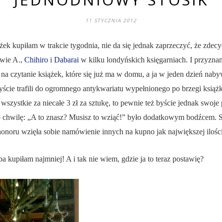
11 STYCZNIA 2012
żek kupiłam w trakcie tygodnia, nie da się jednak zaprzeczyć, że zde
twie A.,
Chihiro
i
Dabarai
w kilku londyńskich księgarniach. I przyzna
na czytanie książek, które się już ma w domu, a ja w jeden dzień naby
ście trafili do ogromnego antykwariatu wypełnionego po brzegi książk
 a wszystkie za niecałe 3 zł za sztukę, to pewnie też byście jednak swo
 chwilę: „A to znasz? Musisz to wziąć!” było dodatkowym bodźcem.
onoru wzięła sobie namówienie innych na kupno jak największej ilości
yba kupiłam najmniej! A i tak nie wiem, gdzie ja to teraz postawię?