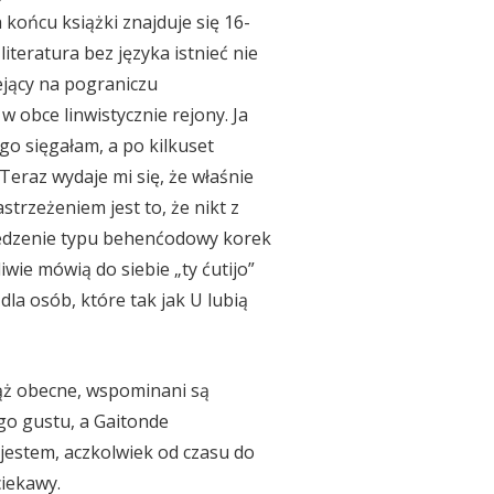
ońcu książki znajduje się 16-
iteratura bez języka istnieć nie
ejący na pograniczu
w obce linwistycznie rejony. Ja
o sięgałam, a po kilkuset
Teraz wydaje mi się, że właśnie
trzeżeniem jest to, że nikt z
owiedzenie typu behenćodowy korek
iwie mówią do siebie „ty ćutijo”
la osób, które tak jak U lubią
iąż obecne, wspominani są
ego gustu, a Gaitonde
 jestem, aczkolwiek od czasu do
ciekawy.