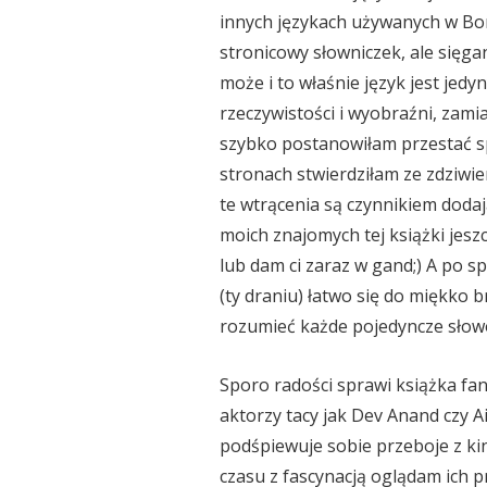
innych językach używanych w Bom
stronicowy słowniczek, ale sięgan
może i to właśnie język jest jed
rzeczywistości i wyobraźni, zamia
szybko postanowiłam przestać sp
stronach stwierdziłam ze zdziwie
te wtrącenia są czynnikiem dodaj
moich znajomych tej książki jesz
lub dam ci zaraz w gand;) A po sp
(ty draniu) łatwo się do miękko 
rozumieć każde pojedyncze słowo
Sporo radości sprawi książka fa
aktorzy tacy jak Dev Anand czy A
podśpiewuje sobie przeboje z kin
czasu z fascynacją oglądam ich p