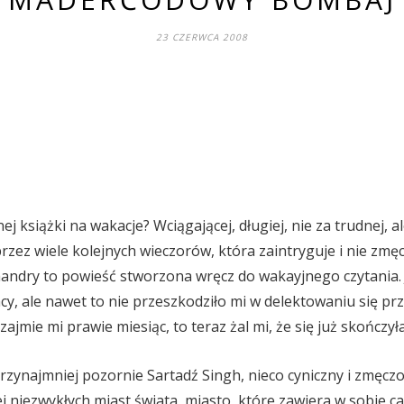
23 CZERWCA 2008
j książki na wakacje? Wciągającej, długiej, nie za trudnej, ale
przez wiele kolejnych wieczorów, która zaintryguje i nie zmę
handry to powieść stworzona wręcz do wakayjnego czytania.
y, ale nawet to nie przeszkodziło mi w delektowaniu się prz
zajmie mi prawie miesiąc, to teraz żal mi, że się już skończył
rzynajmniej pozornie Sartadź Singh, nieco cyniczny i zmęczo
j niezwykłych miast świata, miasto, które zawiera w sobie ca