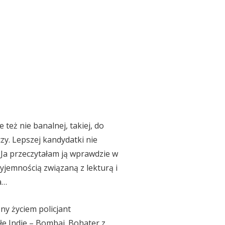
 też nie banalnej, takiej, do
czy. Lepszej kandydatki nie
 Ja przeczytałam ją wprawdzie w
yjemnością związaną z lekturą i
a…
ny życiem policjant
łe Indie – Bombaj. Bohater z