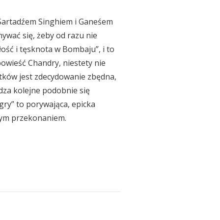
z Sartadźem Singhiem i Ganeśem
wać się, żeby od razu nie
ść i tęsknota w Bombaju”, i to
owieść Chandry, niestety nie
ątków jest zdecydowanie zbędna,
dza kolejne podobnie się
ry” to porywająca, epicka
łnym przekonaniem.