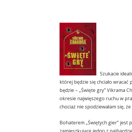
Szukacie idealne
której będzie się chciało wracać 
będzie – „Święte gry” Vikrama C
okresie najwięszego ruchu w prac
chociaż nie spodziewałam się, że 
Bohaterem „Świętych gier” jest p
zamieszkujące jedno z najbardzie