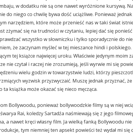
baju, w dodatku nie są one nawet wyróżnione kursywą. Na k
ie do niego co chwilę bywa dość uciążliwe. Ponieważ jednak l
ynym narzędziem, które może przenieść nas w taki świat istni
st zżymać się na trudności w czytaniu, lepiej dać się ponieść 
rawdzać wszystko w słowniczku i tylko sporadycznie do nieg
niem, że zaczynam myśleć w tej mieszance hindi i polskiego. 
ącym tej książce najwięcej uroku. Właściwie jedynym moim zas
cze nie czytał i raczej nie zrozumieją, jeśli wyrwie mi się p
ędzeniu wielu godzin w towarzystwie ludzi, którzy pieszczotl
brzmiących wyzwisk przyzwyczaić. Muszę jednak przyznać, że d
 ta książka może okazać się nieco męcząca.
nom Bollywoodu, ponieważ bollywoodzkie filmy są w niej wc
iśwarya Rai, koledzy Sartadźa naśmiewają się z jego filmow
a, a nawet kręci własny film. Ja wielką fanką Bollywoodu nie
rodukcje, tym niemniej ten apsekt powieści też wydał mi się 