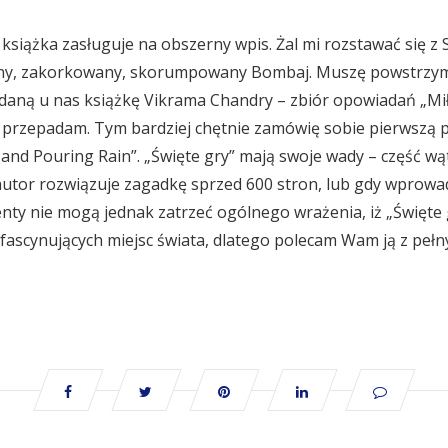
a książka zasługuje na obszerny wpis. Żal mi rozstawać się 
dny, zakorkowany, skorumpowany Bombaj. Muszę powstrzymy
daną u nas książkę Vikrama Chandry – zbiór opowiadań „Miło
przepadam. Tym bardziej chętnie zamówię sobie pierwszą p
 and Pouring Rain”. „Święte gry” mają swoje wady – część w
autor rozwiązuje zagadkę sprzed 600 stron, lub gdy wprowa
ty nie mogą jednak zatrzeć ogólnego wrażenia, iż „Święte g
 fascynujących miejsc świata, dlatego polecam Wam ją z pe