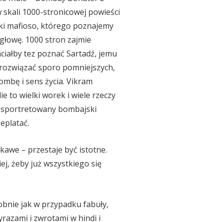
 skali 1000-stronicowej powieści
ki mafioso, którego poznajemy
głowę. 1000 stron zajmie
hciałby tez poznać Sartadź, jemu
 rozwiązać sporo pomniejszych,
ombę i sens życia. Vikram
 to wielki worek i wiele rzeczy
o sportretowany bombajski
eplatać.
ekawe – przestaje być istotne.
ej, żeby już wszystkiego się
dobnie jak w przypadku fabuły,
yrazami i zwrotami w hindi i