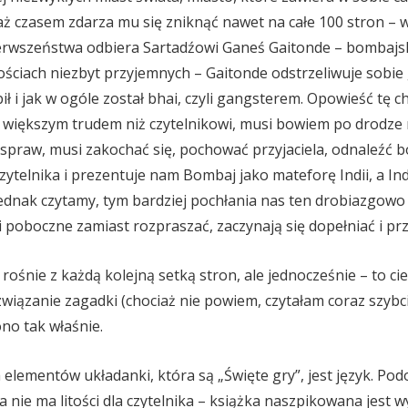
ż czasem zdarza mu się zniknąć nawet na całe 100 stron – w
pierwszeństwa odbiera Sartadźowi Ganeś Gaitonde – bombajs
ościach niezbyt przyjemnych – Gaitonde odstrzeliwuje sobie 
ł i jak w ogóle został bhai, czyli gangsterem. Opowieść tę c
e większym trudem niż czytelnikowi, musi bowiem po drodze
 spraw, musi zakochać się, pochować przyjaciela, odnaleźć b
telnika i prezentuje nam Bombaj jako mateforę Indii, a Indie
jednak czytamy, tym bardziej pochłania nas ten drobiazgow
 poboczne zamiast rozpraszać, zaczynają się dopełniać i prz
e rośnie z każdą kolejną setką stron, ale jednocześnie – to ci
ozwiązanie zagadki (chociaż nie powiem, czytałam coraz szybci
ono tak właśnie.
 elementów układanki, która są „Święte gry”, jest język. Po
 nie ma litości dla czytelnika – książka naszpikowana jest w