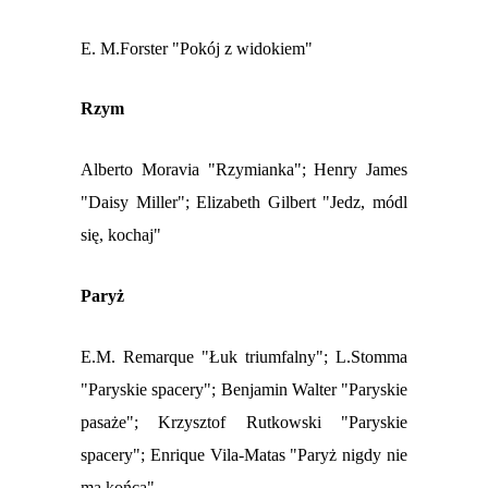
E. M.Forster "Pokój z widokiem"
Rzym
Alberto Moravia "Rzymianka";
Henry James
"Daisy Miller";
Elizabeth Gilbert "Jedz, módl
się, kochaj"
Paryż
E.M. Remarque "Łuk triumfalny";
L.Stomma
"Paryskie spacery";
Benjamin Walter "Paryskie
pasaże";
Krzysztof Rutkowski "Paryskie
spacery";
Enrique Vila-Matas "Paryż nigdy nie
ma końca"