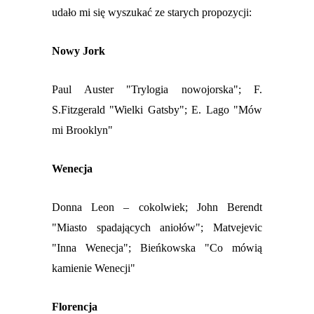
udało mi się wyszuka
ć ze starych propozycji:
Nowy Jork
Paul Auster "Trylogia nowojorska";
F.
S.Fitzgerald "Wielki Gatsby";
E. Lago "Mów
mi Brooklyn"
Wenecja
Donna Leon – cokolwiek;
John Berendt
"Miasto spadających aniołów";
Matvejevic
"Inna Wenecja";
Bieńkowska "Co mówią
kamienie Wenecji"
Florencja