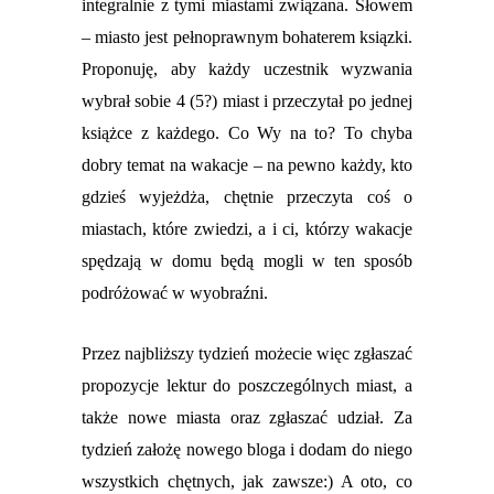
integralnie z tymi miastami związana. Słowem
– miasto jest pełnoprawnym bohaterem ksiązki.
Proponuję, aby każdy uczestnik wyzwania
wybrał sobie 4 (5?) miast i przeczytał po jednej
książce z każdego. Co Wy na to? To chyba
dobry temat na wakacje – na pewno każdy, kto
gdzieś wyjeżdża, chętnie przeczyta coś o
miastach, które zwiedzi, a i ci, którzy wakacje
spędzają w domu będą mogli w ten sposób
podróżowa
ć
w wyobraźni.
Przez najbliższy tydzień możecie więc zgłasza
ć
propozycje lektur do poszczególnych miast, a
także nowe miasta oraz zgłasza
ć
udział. Za
tydzień założę nowego bloga i dodam do niego
wszystkich chętnych, jak zawsze:) A oto, co