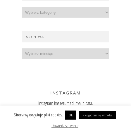
ARCHIWA
INSTAGRAM
Instagram has returned invalid data.
Zajrzyj też na Instagram
Strona wykorzystuje pliki cookies.
OK
Nie zgadzam się, wychodzę
Copyright @ 2019 Paulina Surniak
BACK TO TOP
Dowiedz się więcej