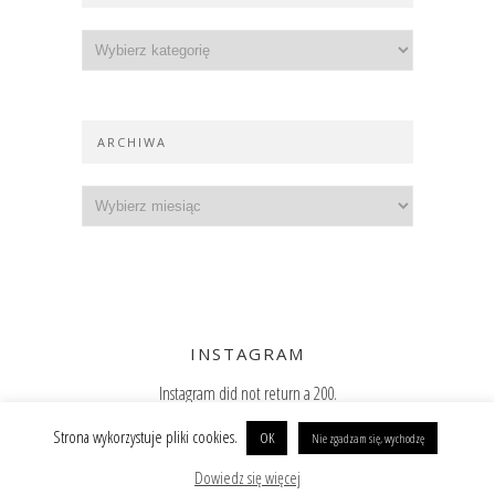
ARCHIWA
INSTAGRAM
Instagram did not return a 200.
Zajrzyj też na Instagram
Strona wykorzystuje pliki cookies.
OK
Nie zgadzam się, wychodzę
Copyright @ 2019 Paulina Surniak
BACK TO TOP
Dowiedz się więcej