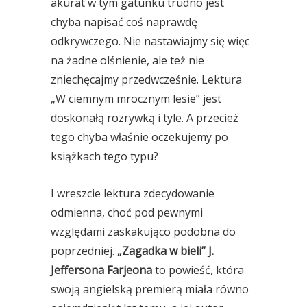
akurat w tym gatunku trudno jest
chyba napisać coś naprawdę
odkrywczego. Nie nastawiajmy się więc
na żadne olśnienie, ale też nie
zniechęcajmy przedwcześnie. Lektura
„W ciemnym mrocznym lesie” jest
doskonałą rozrywką i tyle. A przecież
tego chyba właśnie oczekujemy po
książkach tego typu?
I wreszcie lektura zdecydowanie
odmienna, choć pod pewnymi
względami zaskakująco podobna do
poprzedniej.
„Zagadka w bieli” J.
Jeffersona Farjeona
to powieść, która
swoją angielską premierą miała równo