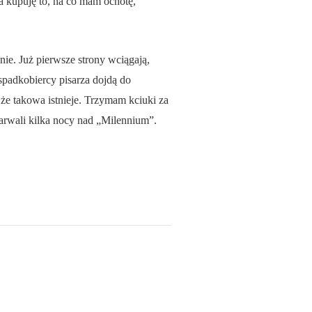
 a kupuję to, na co mam ochotę,
nie. Już pierwsze strony wciągają,
 spadkobiercy pisarza dojdą do
że takowa istnieje. Trzymam kciuki za
 zarwali kilka nocy nad „Milennium”.