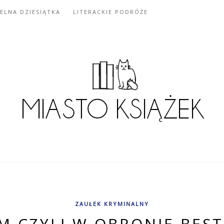
IELNA DZIESIĄTKA
LITERACKIE PODRÓŻE
ZAUŁEK KRYMINALNY
M CZYLI W OBRONIE BES