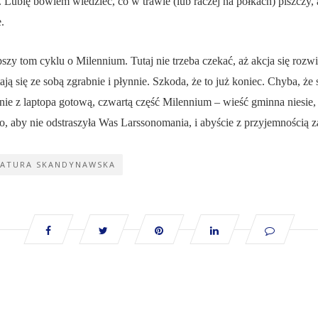
ie. Lubię bowiem wiedzieć, co w trawie (lub raczej na półkach) piszczy,
.
pszy tom cyklu o Milennium. Tutaj nie trzeba czekać, aż akcja się rozwi
ają się ze sobą zgrabnie i płynnie. Szkoda, że to już koniec. Chyba, że
nie z laptopa gotową, czwartą część Milennium – wieść gminna niesie, 
 to, aby nie odstraszyła Was Larssonomania, i abyście z przyjemnością
RATURA SKANDYNAWSKA