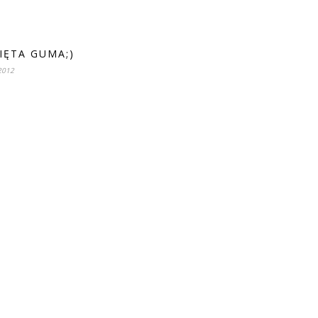
IĘTA GUMA;)
2012