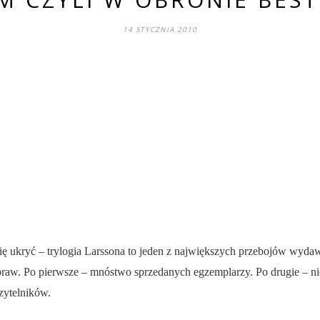
14 STYCZNIA 2010
się ukryć – trylogia Larssona to jeden z największych przebojów wyda
 spraw. Po pierwsze – mnóstwo sprzedanych egzemplarzy. Po drugie – 
czytelników.