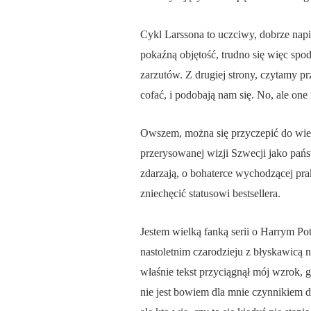
Cykl Larssona to uczciwy, dobrze nap
pokaźną objętość, trudno się więc spo
zarzutów. Z drugiej strony, czytamy p
cofać, i podobają nam się. No, ale o
Owszem, można się przyczepić do wie
przerysowanej wizji Szwecji jako pańs
zdarzają, o bohaterce wychodzącej prak
zniechęcić statusowi bestsellera.
Jestem wielką fanką serii o Harrym Pot
nastoletnim czarodzieju z błyskawicą n
właśnie tekst przyciągnął mój wzrok, g
nie jest bowiem dla mnie czynnikiem 