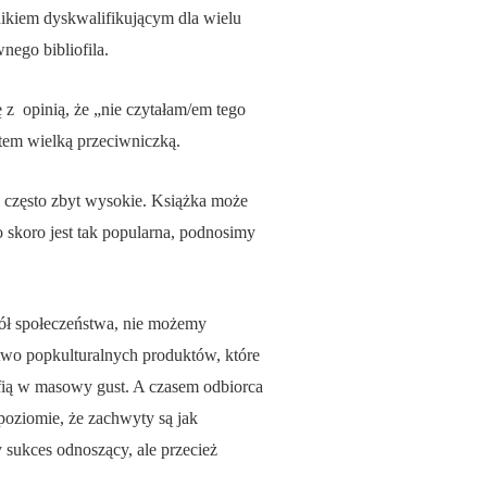
nikiem dyskwalifikującym dla wielu
nego bibliofila.
ę z opinią, że „nie czytałam/em tego
estem wielką przeciwniczką.
, często zbyt wysokie. Książka może
o skoro jest tak popularna, podnosimy
ogół społeczeństwa, nie możemy
óstwo popkulturalnych produktów, które
rafią w masowy gust. A czasem odbiorca
poziomie, że zachwyty są jak
 sukces odnoszący, ale przecież