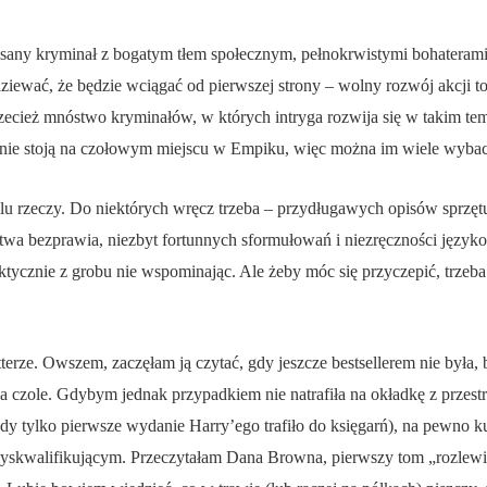
isany kryminał z bogatym tłem społecznym, pełnokrwistymi bohaterami
dziewać, że będzie wciągać od pierwszej strony – wolny rozwój akcji to
rzecież mnóstwo kryminałów, w których intryga rozwija się w takim te
ne nie stoją na czołowym miejscu w Empiku, więc można im wiele wyba
lu rzeczy. Do niektórych wręcz trzeba – przydługawych opisów sprz
twa bezprawia, niezbyt fortunnych sformułowań i niezręczności języko
tycznie z grobu nie wspominając. Ale żeby móc się przyczepić, trzeba 
terze. Owszem, zaczęłam ją czytać, gdy jeszcze bestsellerem nie była,
a czole. Gdybym jednak przypadkiem nie natrafiła na okładkę z przestro
dy tylko pierwsze wydanie Harry’ego trafiło do księgarń), na pewno kup
dyskwalifikującym. Przeczytałam Dana Browna, pierwszy tom „rozlewis