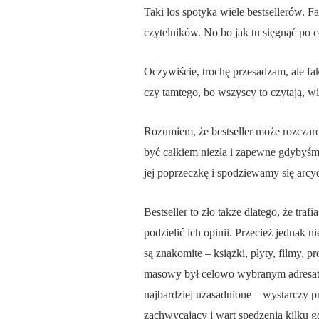
Taki los spotyka wiele bestsellerów. 
czytelników. No bo jak tu sięgnąć po c
Oczywiście, trochę przesadzam, ale fak
czy tamtego, bo wszyscy to czytają, wi
Rozumiem, że bestseller może rozczaro
być całkiem niezła i zapewne gdybyśmy 
jej poprzeczkę i spodziewamy się arcyd
Bestseller to zło także dlatego, że tr
podzielić ich opinii. Przecież jednak n
są znakomite – książki, płyty, filmy, 
masowy był celowo wybranym adresatem,
najbardziej uzasadnione – wystarczy p
zachwycający i wart spędzenia kilku g