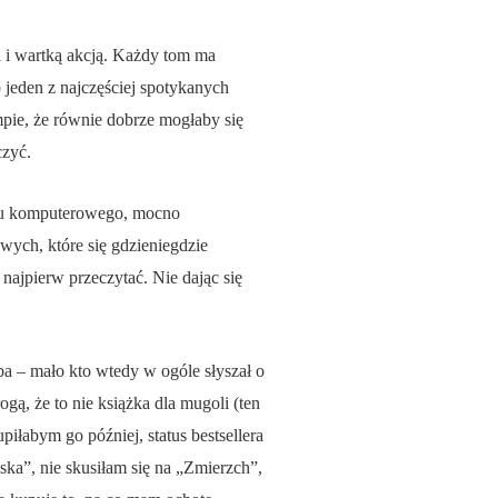
 i wartką akcją. Każdy tom ma
 jeden z najczęściej spotykanych
mpie, że równie dobrze mogłaby się
czyć.
ętu komputerowego, mocno
wych, które się gdzieniegdzie
najpierw przeczytać. Nie dając się
 ba – mało kto wtedy w ogóle słyszał o
gą, że to nie książka dla mugoli (ten
iłabym go później, status bestsellera
ka”, nie skusiłam się na „Zmierzch”,