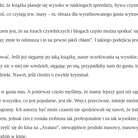
Fakt, że książka plasuje się wysoko w rankingach sprzedaży, bywa czyn
oś, co czytają tzw. masy – ot, obraza dla wyrafinowanego gustu wytraw
tem jest, że na forach czytelniczych i blogach często można spotkać si
ęc mnie to odstrasza i to na pewno jakiś chłam”. I takiego podejścia j
wać. Jeśli już sięgamy po taką książkę, nasze oczekiwania są wysokie
nic o niej nie wiedzieli, sięgając po nią, przypadłaby nam do gustu, t
zieła. Nawet, jeśli chodzi o zwykły kryminał.
afia w gusta mas. A ponieważ często myślimy, że mamy lepszy gust niż 
ie wszystko, co jest popularne, jest złe. Wręcz przeciwnie, istnieje mn
programy. Ich autorzy być może czasem nie spodziewali się nawet, że t
 jednak rzecz została zrobiona tak profesjonalnie i na tak wysokim 
rzejść się do kina na „Avatara”, niewątpliwie produkt masowy, masowy
odzin w kinie.