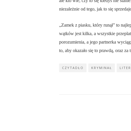
ale kto wie, czy to się kiedyś nie stan
niezależnie od tego, jak to się sprzedaje
„Zamek z piasku, który runął” to najle
wątków jest kilka, a wszystkie przeplat
porozumienia, a jego partnerka wyciąg
to, aby okazało się to prawdą, oraz za
CZYTADŁO
KRYMINAŁ
LITE