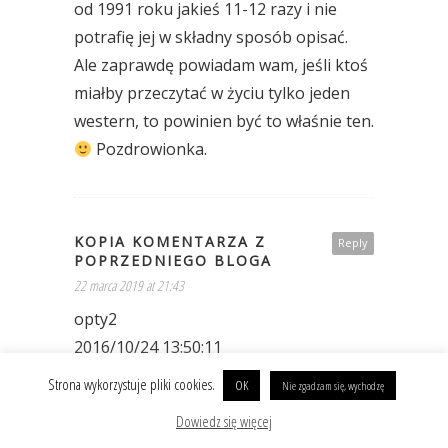
od 1991 roku jakieś 11-12 razy i nie
potrafię jej w składny sposób opisać.
Ale zaprawdę powiadam wam, jeśli ktoś
miałby przeczytać w życiu tylko jeden
western, to powinien być to właśnie ten.
Pozdrowionka.
KOPIA KOMENTARZA Z
Reply
POPRZEDNIEGO BLOGA
22 marca 2019 at 21:43
opty2
2016/10/24 13:50:11
Owszem, w dzieciństwie czytałam
Strona wykorzystuje pliki cookies.
OK
Nie zgadzam się, wychodzę
wszelkie książki o tematyce „dzikiego
Dowiedz się więcej
zachodu”, później trochę westernów