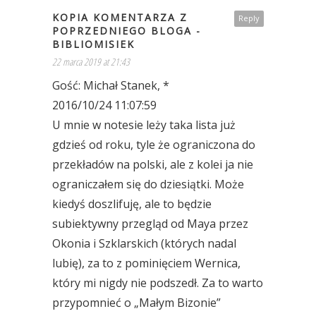
KOPIA KOMENTARZA Z
Reply
POPRZEDNIEGO BLOGA -
BIBLIOMISIEK
22 marca 2019 at 21:43
Gość: Michał Stanek, *
2016/10/24 11:07:59
U mnie w notesie leży taka lista już
gdzieś od roku, tyle że ograniczona do
przekładów na polski, ale z kolei ja nie
ograniczałem się do dziesiątki. Może
kiedyś doszlifuję, ale to będzie
subiektywny przegląd od Maya przez
Okonia i Szklarskich (których nadal
lubię), za to z pominięciem Wernica,
który mi nigdy nie podszedł. Za to warto
przypomnieć o „Małym Bizonie”