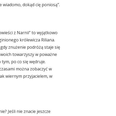
ie wiadomo, dokąd cię poniosą”.
owieści z Narnii” to wyjątkowo
ginionego królewicza Riliana.
 gdy znużenie podróżą staje się
i swoich towarzyszy w poważne
 tym, po co się wędruje.
o czasami można zobaczyć w
ak wiernym przyjacielem, w
e? Jeśli nie znacie jeszcze