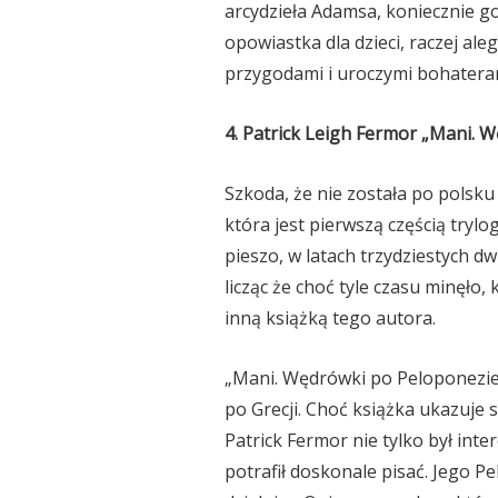
arcydzieła Adamsa, koniecznie go
opowiastka dla dzieci, raczej al
przygodami i uroczymi bohatera
4. Patrick Leigh Fermor „Mani. 
Szkoda, że nie została po polsku
która jest pierwszą częścią tryl
pieszo, w latach trzydziestych d
licząc że choć tyle czasu minęło,
inną książką tego autora.
„Mani. Wędrówki po Peloponezie” 
po Grecji. Choć książka ukazuje 
Patrick Fermor nie tylko był int
potrafił doskonale pisać. Jego Pe