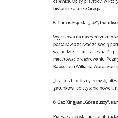
dzielnica. Opisy przyrody, w kt
historii i kulturze Grecji.
5. Tomas Espedal „Idź”, tłum. Iw
Wyjątkowa na naszym rynku pozy
postanawia zerwać ze swoją par
wychodzi z domu i zaczyna iść prz
medytować o wędrowaniu. Rozmyś
Rousseau i Williama Wordsworth
„Idź” to zbiór luźnych myśli, bl
gatunkowi, do czytania powoli, n
6. Gao Xingjian „Góra duszy”, tł
Pierwszy chiński laureat literack