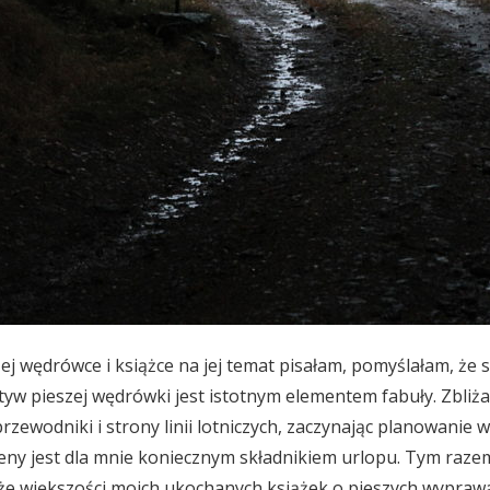
j wędrówce i książce na jej temat pisałam, pomyślałam, że sp
yw pieszej wędrówki jest istotnym elementem fabuły. Zbliża 
rzewodniki i strony linii lotniczych, zaczynając planowanie
reny jest dla mnie koniecznym składnikiem urlopu. Tym razem
 że większości moich ukochanych książek o pieszych wyprawa