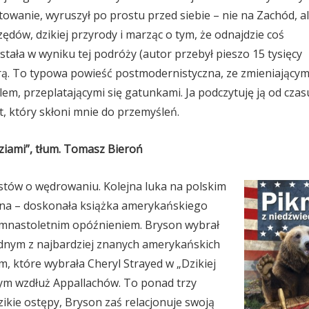
ztowanie, wyruszył po prostu przed siebie – nie na Zachód, a
zędów, dzikiej przyrody i marząc o tym, że odnajdzie coś
tała w wyniku tej podróży (autor przebył pieszo 15 tysięcy
turą. To typowa powieść postmodernistyczna, ze zmieniającym
m, przeplatającymi się gatunkami. Ja podczytuję ją od czas
, który skłoni mnie do przemyśleń.
dziami”, tłum. Tomasz Bieroń
stów o wędrowaniu. Kolejna luka na polskim
ona – doskonała książka amerykańskiego
demnastoletnim opóźnieniem. Bryson wybrał
ednym z najbardziej znanych amerykańskich
, które wybrała Cheryl Strayed w „Dzikiej
ym wzdłuż Appallachów. To ponad trzy
zikie ostępy, Bryson zaś relacjonuje swoją