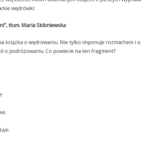
ackie wędrówki:
ieni”, tłum. Maria Skibniewska
ona książka o wędrowaniu. Nie tylko imponuje rozmachem i o
li o podróżowaniu. Co powiecie na ten fragment?
e
wa,
aje.