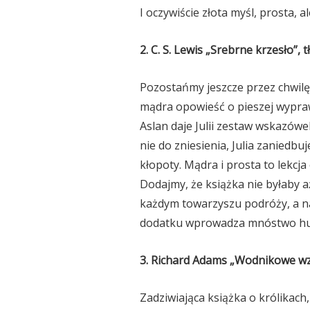
I oczywiście złota myśl, prosta,
2. C. S. Lewis „Srebrne krzesło”,
Pozostańmy jeszcze przez chwilę 
mądra opowieść o pieszej wyprawi
Aslan daje Julii zestaw wskazówe
nie do zniesienia, Julia zaniedb
kłopoty. Mądra i prosta to lekcj
Dodajmy, że książka nie byłaby 
każdym towarzyszu podróży, a na
dodatku wprowadza mnóstwo hum
3. Richard Adams „Wodnikowe wzg
Zadziwiająca książka o królikach