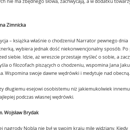
órych nie ma zbędnego słowa, zachwycają, a w dodatku towarz
ona Zimnicka
cja – książka właśnie o chodzeniu! Narrator pewnego dnia
tnerką, wybiera jednak dość niekonwencjonalny sposób. Po
ed siebie. Idzie, aż wreszcie przestaje myśleć o sobie, a zac
la o filozofach piszących o chodzeniu, wspomina Jana Jak
a. Wspomina swoje dawne wędrówki i medytuje nad obecną.
iższy długiemu esejowi osobistemu niż jakiemukolwiek innemu
ajlepiej podczas własnej wędrówki.
um. Wojsław Brydak
iej nagrody Nobla nie był w swoim kraju mile widziany. Kiedy