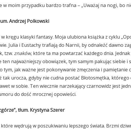
 ale w moim przypadku bardzo trafna – „Uważaj na nogi, bo n
 tłum. Andrzej Polkowski
w kręgu klasyki fantasy. Moja ulubiona książka z cyklu „Op
e. Julia i Eustachy trafiają do Narnii, by odnaleźć dawno za
k, tzw.
znaków
, które ta ma powtarzać każdego dnia. Jednak
uje ten najważniejszy obowiązek, tym samym pakując siebie 
a o tym, jak ważne jest pokonywanie zmęczenia i pamiętanie o
aż tak urocza, gdyby nie cudna postać Błotosmętka, któreg
wet w sobie. Ten wiecznie narzekający czarnowidz jest jedn
oru do dość mrocznej opowieści.
órze”, tłum. Krystyna Szerer
, które wędrują w poszukiwaniu lepszego świata. Brzmi dziwni