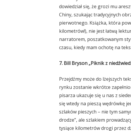
dowiedział się, że grozi mu ares
Chiny, szukając tradycyjnych obr
pierwotnego. Książka, która pows
kilometrów!), nie jest łatwą lek
narratorem, poszatkowanym style
czasu, kiedy mam ochotę na tekst
7. Bill Bryson „Piknik z niedźwie
Przejdźmy może do lżejszych tek
rynku zostanie wkrótce zapełni
pisarza ukazuje się u nas z sie
się wtedy na pieszą wędrówkę j
szlaków pieszych – nie tym samym
drodze”, ale szlakiem prowadząc
tysiące kilometrów drogi przez d