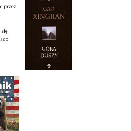
le przez
 się
u do