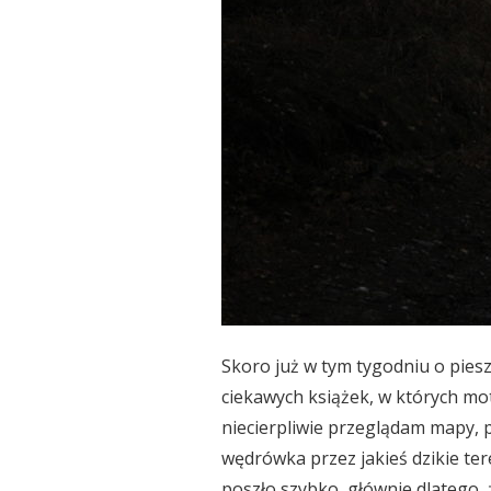
Skoro już w tym tygodniu o piesze
ciekawych książek, w których mot
niecierpliwie przeglądam mapy, p
wędrówka przez jakieś dzikie te
poszło szybko, głównie dlatego,