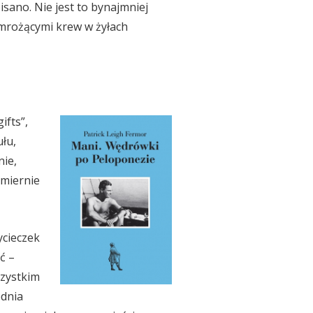
isano. Nie jest to bynajmniej
z mrożącymi krew w żyłach
ifts”,
ułu,
nie,
zmiernie
ycieczek
ć –
szystkim
ednia