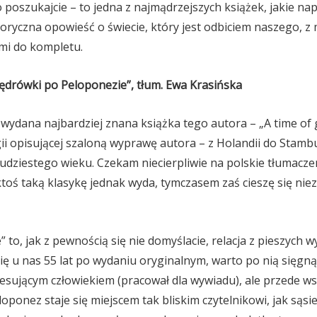
 poszukajcie – to jedna z najmądrzejszych książek, jakie nap
egoryczna opowieść o świecie, który jest odbiciem naszego, 
mi do kompletu.
Wędrówki po Peloponezie”, tłum. Ewa Krasińska
 wydana najbardziej znana książka tego autora – „A time of g
ogii opisującej szaloną wyprawę autora – z Holandii do Stamb
wudziestego wieku. Czekam niecierpliwie na polskie tłumacze
 ktoś taką klasykę jednak wyda, tymczasem zaś cieszę się nie
to, jak z pewnością się nie domyślacie, relacja z pieszych w
się u nas 55 lat po wydaniu oryginalnym, warto po nią sięgną
eresującym człowiekiem (pracował dla wywiadu), ale przede w
loponez staje się miejscem tak bliskim czytelnikowi, jak sąsi