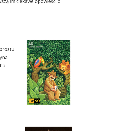
yszą im ciekawe opowieści o
 prostu
zyna
uba