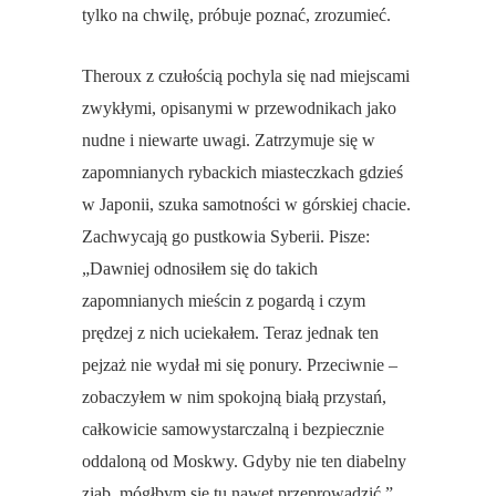
tylko na chwilę, próbuje poznać, zrozumieć.
Theroux z czułością pochyla się nad miejscami
zwykłymi, opisanymi w przewodnikach jako
nudne i niewarte uwagi. Zatrzymuje się w
zapomnianych rybackich miasteczkach gdzieś
w Japonii, szuka samotności w górskiej chacie.
Zachwycają go pustkowia Syberii. Pisze:
„Dawniej odnosiłem się do takich
zapomnianych mieścin z pogardą i czym
prędzej z nich uciekałem. Teraz jednak ten
pejzaż nie wydał mi się ponury. Przeciwnie –
zobaczyłem w nim spokojną białą przystań,
całkowicie samowystarczalną i bezpiecznie
oddaloną od Moskwy. Gdyby nie ten diabelny
ziąb, mógłbym się tu nawet przeprowadzić.”