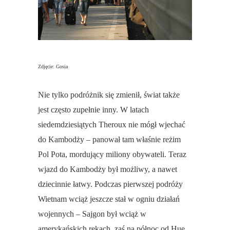
Zdjęcie: Gosia
Nie tylko podróżnik się zmienił, świat także
jest często zupełnie inny. W latach
siedemdziesiątych Theroux nie mógł wjechać
do Kambodży – panował tam właśnie reżim
Pol Pota, mordujący miliony obywateli. Teraz
wjazd do Kambodży był możliwy, a nawet
dziecinnie łatwy. Podczas pierwszej podróży
Wietnam wciąż jeszcze stał w ogniu działań
wojennych – Sajgon był wciąż w
amerykańskich rękach, zaś na północ od Hue,