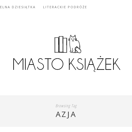
IELNA DZIESIĄTKA
LITERACKIE PODRÓŻE
Browsing Tag
AZJA