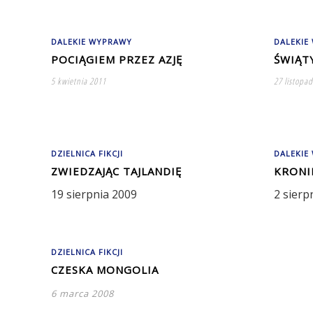
DALEKIE WYPRAWY
DALEKIE
POCIĄGIEM PRZEZ AZJĘ
ŚWIĄT
5 kwietnia 2011
27 listopa
DZIELNICA FIKCJI
DALEKIE
ZWIEDZAJĄC TAJLANDIĘ
KRONI
19 sierpnia 2009
2 sierp
DZIELNICA FIKCJI
CZESKA MONGOLIA
6 marca 2008