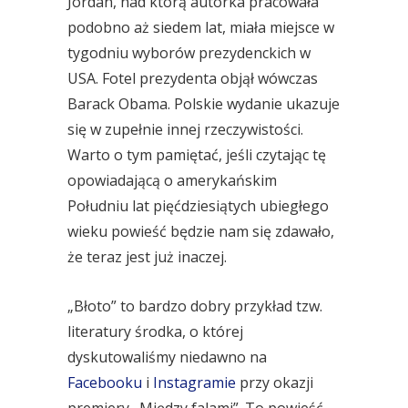
Jordan, nad którą autorka pracowała
podobno aż siedem lat, miała miejsce w
tygodniu wyborów prezydenckich w
USA. Fotel prezydenta objął wówczas
Barack Obama. Polskie wydanie ukazuje
się w zupełnie innej rzeczywistości.
Warto o tym pamiętać, jeśli czytając tę
opowiadającą o amerykańskim
Południu lat pięćdziesiątych ubiegłego
wieku powieść będzie nam się zdawało,
że teraz jest już inaczej.
„Błoto” to bardzo dobry przykład tzw.
literatury środka, o której
dyskutowaliśmy niedawno na
Facebooku
i
Instagramie
przy okazji
premiery „Między falami”. To powieść,