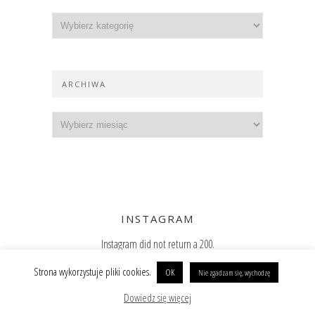
ARCHIWA
INSTAGRAM
Instagram did not return a 200.
Zajrzyj też na Instagram
Strona wykorzystuje pliki cookies.
OK
Nie zgadzam się, wychodzę
Copyright @ 2019 Paulina Surniak
BACK TO TOP
Dowiedz się więcej