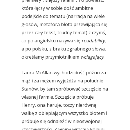
która łączy w sobie dość ambitne
podejście do tematu (narracja na wiele
głosów, metafora błota przewijająca się
przez cały tekst, trudny temat) z czymś,
co po angielsku nazywa się
readability
,
a po polsku, z braku zgrabnego słowa,
określamy przymiotnikiem
wciągający
.
Laura McAllan wychodzi dość późno za
mąż i za mężem wyjeżdża na południe
Stanów, by tam spróbować szczęście na
własnej farmie. Szczęścia próbuje
Henry, ona haruje, toczy nierówną
walkę z oblepiającym wszystko błotem i
próbuje się odnaleźć w nieoswojonej
rzeczywistości. Z wojny wracają kolejni