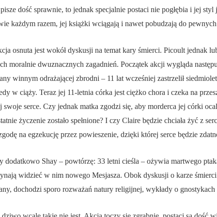
isze dość sprawnie, to jednak specjalnie postaci nie pogłębia i jej styl j
wie każdym razem, jej książki wciągają i nawet pobudzają do pewnych r
akcja osnuta jest wokół dyskusji na temat kary śmierci. Picoult jednak 
h moralnie dwuznacznych zagadnień. Początek akcji wygląda następując
any winnym odrażającej zbrodni – 11 lat wcześniej zastrzelił siedmiole
dy w ciąży. Teraz jej 11-letnia córka jest ciężko chora i czeka na prz
swoje serce. Czy jednak matka zgodzi się, aby morderca jej córki ocali
atnie życzenie zostało spełnione? I czy Claire będzie chciała żyć z se
 zgodę na egzekucję przez powieszenie, dzięki której serce będzie zdat
dy dodatkowo Shay – powtórzę: 33 letni cieśla – ożywia martwego ptaka
zynają widzieć w nim nowego Mesjasza. Obok dyskusji o karze śmierci
ny, dochodzi sporo rozważań natury religijnej, wykłady o gnostykach
dziwo wcale takie nie jest. Akcja toczy się zgrabnie, postaci są dość