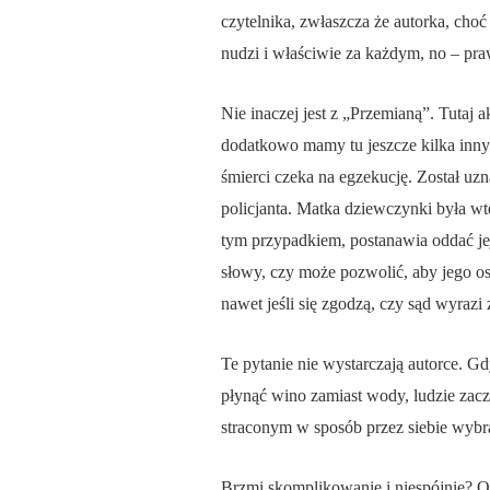
czytelnika, zwłaszcza że autorka, choć p
nudzi i właściwie za każdym, no – pra
Nie inaczej jest z „Przemianą”. Tutaj 
dodatkowo mamy tu jeszcze kilka innyc
śmierci czeka na egzekucję. Został uzn
policjanta. Matka dziewczynki była wte
tym przypadkiem, postanawia oddać jej 
słowy, czy może pozwolić, aby jego ost
nawet jeśli się zgodzą, czy sąd wyrazi
Te pytanie nie wystarczają autorce. G
płynąć wino zamiast wody, ludzie zac
straconym w sposób przez siebie wybra
Brzmi skomplikowanie i niespójnie? O 