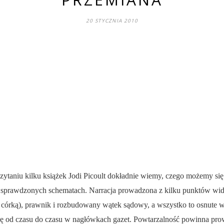
20 STYCZNIA 2010
ytaniu kilku książek Jodi Picoult dokładnie wiemy, czego możemy si
, sprawdzonych schematach. Narracja prowadzona z kilku punktów widz
a córką), prawnik i rozbudowany wątek sądowy, a wszystko to osnute 
ię od czasu do czasu w nagłówkach gazet. Powtarzalność powinna pro