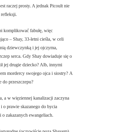
est raczej prosty. A jednak Picoult nie
efleksji.
lubi komplikować fabułę, więc
o – Shay, 33-letni cieśla, w celi
tnią dziewczynką i jej ojczyma,
eszczep serca. Gdy Shay dowiaduje się o
ł jej drugie dziecko? Alb, innymi
rcem mordercy swojego ojca i siostry? A
ne do przeszczepu?
, a w więziennej kanalizacji zaczyna
 i o prawie skazanego do bycia
 i o zakazanych ewangeliach.
 wiarygodne (oczywiście poza Shayem),