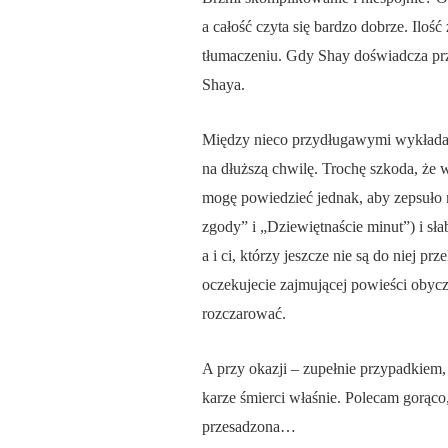
a całość czyta się bardzo dobrze. Iloś
tłumaczeniu. Gdy Shay doświadcza przed
Shaya.
Między nieco przydługawymi wykładami o
na dłuższą chwilę. Trochę szkoda, że w
mogę powiedzieć jednak, aby zepsuło m
zgody” i „Dziewiętnaście minut”) i sła
a i ci, którzy jeszcze nie są do niej 
oczekujecie zajmującej powieści obycza
rozczarować.
A przy okazji – zupełnie przypadkiem
karze śmierci właśnie. Polecam gorąco,
przesadzona…