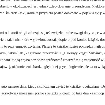
ć zbiegów okoliczności jest jednak zdecydowanie przesadzona. Niektóre 
 śmiercią łaski, łaska ta przybiera postać dosłowną – pojawia się jako
 historii religii zdarzają się też zwięzłe, trafne uwagi dotyczące wi
ielu tajemnic, które wyjawione zostają dopiero pod koniec książki, do
i to przyjemność czytania. Plasuję tę książkę gdzieś pomiędzy najlep
bymi, takimi jak „Zagubiona przeszłość” i „Dziesiąty krąg”. Miłośnicy
przekonani, mogą chyba bez obaw spróbować zawrzeć z nią znajomość właś
jowej, niekoniecznie bardzo głębokiej psychologicznie, ale za to wciąg
, tego samego dnia, kiedy skończyłam czytać tę książkę, obejrzałam „
 aczkolwiek może nie łącznie z książką Picoult, bo taka dawka emocji 