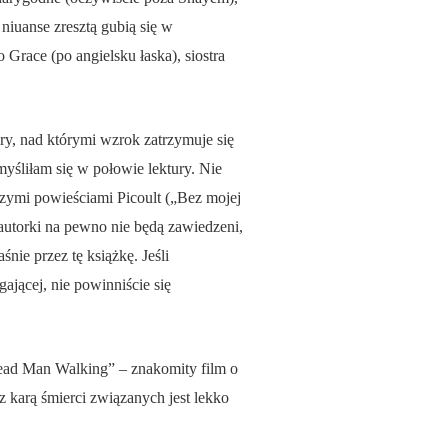
niuanse zresztą gubią się w
 Grace (po angielsku łaska), siostra
ary, nad którymi wzrok zatrzymuje się
myśliłam się w połowie lektury. Nie
szymi powieściami Picoult („Bez mojej
 autorki na pewno nie będą zawiedzeni,
nie przez tę książkę. Jeśli
ającej, nie powinniście się
Dead Man Walking” – znakomity film o
z karą śmierci związanych jest lekko