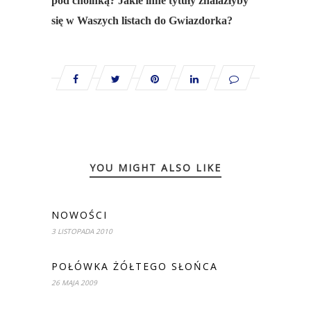
pod choinką? Jakie inne tytuły znalazłyby
się w Waszych listach do Gwiazdorka?
YOU MIGHT ALSO LIKE
NOWOŚCI
3 LISTOPADA 2010
POŁÓWKA ŻÓŁTEGO SŁOŃCA
26 MAJA 2009