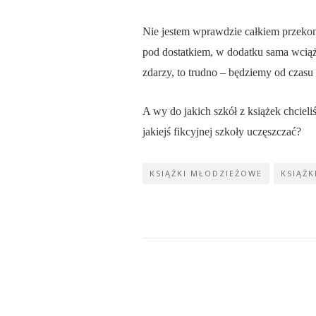
Nie jestem wprawdzie całkiem przekon
pod dostatkiem, w dodatku sama wciąż s
zdarzy, to trudno – będziemy od czasu 
A wy do jakich szkół z książek chcieli
jakiejś fikcyjnej szkoły uczęszczać?
KSIĄŻKI MŁODZIEŻOWE
KSIĄŻK