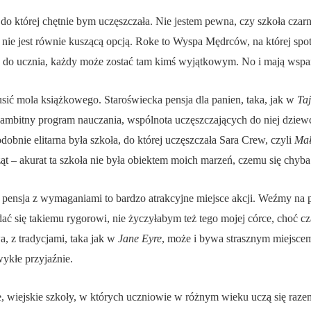
i, do której chętnie bym uczęszczała. Nie jestem pewna, czy szkoła cz
, nie jest równie kuszącą opcją. Roke to Wyspa Mędrców, na której sp
e do ucznia, każdy może zostać tam kimś wyjątkowym. No i mają wspani
sić mola książkowego. Staroświecka pensja dla panien, taka, jak w
Ta
 ambitny program nauczania, wspólnota uczęszczających do niej dziewcz
obnie elitarna była szkoła, do której uczęszczała Sara Crew, czyli
Mał
ąt – akurat ta szkoła nie była obiektem moich marzeń, czemu się chyba 
a pensja z wymaganiami to bardzo atrakcyjne miejsce akcji. Weźmy na
ć się takiemu rygorowi, nie życzyłabym też tego mojej córce, choć cz
, z tradycjami, taka jak w
Jane Eyre
, może i bywa strasznym miejsce
wykłe przyjaźnie.
, wiejskie szkoły, w których uczniowie w różnym wieku uczą się razem 