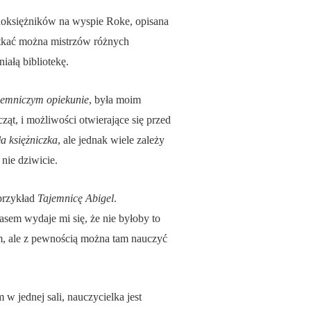
arnoksiężników na wyspie Roke, opisana
otkać można mistrzów różnych
ałą bibliotekę.
jemniczym opiekunie
, była moim
ąt, i możliwości otwierające się przed
a księżniczka
, ale jednak wiele zależy
nie dziwicie.
 przykład
Tajemnicę Abigel
.
asem wydaje mi się, że nie byłoby to
m, ale z pewnością można tam nauczyć
w jednej sali, nauczycielka jest