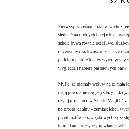
Pierwszy września budzi w wielu z nas
siedzieć na nudnych lekcjach jak na sz
szkole bywa równie uciążliwe, służbow
doceniamy możliwość uczenia się różny
po lektury, które kiedyś wywoływały 
wygładza i nabiera pastelowych barw.
Myślę, że niemały wpływ na to mają lek
mają powołanie i są jacyś tacy ludzcy,
czytając o nauce w Szkole Magii i Cza
po prostu idealny – zamiast lekcji wyc
przedmiotów obowiązkowych są zaklęci
kominkami, uczty wyprawiane z wielu r