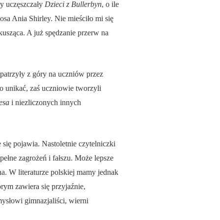
oły uczęszczały
Dzieci z Bullerbyn
, o ile
sa Ania Shirley. Nie mieściło mi się
 kusząca. A już spędzanie przerw na
 patrzyły z góry na uczniów przez
 unikać, zaś uczniowie tworzyli
esa
i niezliczonych innych
ię pojawia. Nastoletnie czytelniczki
 pełne zagrożeń i fałszu. Może lepsze
a. W literaturze polskiej mamy jednak
órym zawiera się przyjaźnie,
ysłowi gimnazjaliści, wierni