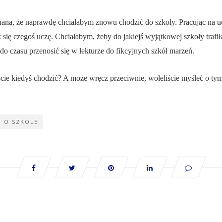
ana, że naprawdę chciałabym znowu chodzić do szkoły. Pracując na u
ię czegoś uczę. Chciałabym, żeby do jakiejś wyjątkowej szkoły trafiła k
do czasu przenosić się w lekturze do fikcyjnych szkół marzeń.
ście kiedyś chodzić? A może wręcz przeciwnie, woleliście myśleć o tym,
I O SZKOLE