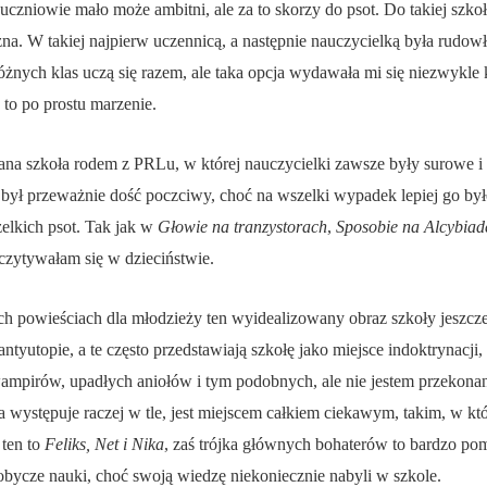
 uczniowie mało może ambitni, ale za to skorzy do psot. Do takiej szk
na. W takiej najpierw uczennicą, a następnie nauczycielką była rudowło
różnych klas uczą się razem, ale taka opcja wydawała mi się niezwykle
 to po prostu marzenie.
nana szkoła rodem z PRLu, w której nauczycielki zawsze były surowe i
ył przeważnie dość poczciwy, choć na wszelki wypadek lepiej go było
elkich psot. Tak jak w
Głowie na tranzystorach
,
Sposobie na Alcybiad
czytywałam się w dzieciństwie.
 powieściach dla młodzieży ten wyidealizowany obraz szkoły jeszcze s
ntyutopie, a te często przedstawiają szkołę jako miejsce indoktrynacji,
 wampirów, upadłych aniołów i tym podobnych, ale nie jestem przekonan
 ta występuje raczej w tle, jest miejscem całkiem ciekawym, takim, w kt
 ten to
Feliks, Net i Nika
, zaś trójka głównych bohaterów to bardzo pom
obycze nauki, choć swoją wiedzę niekoniecznie nabyli w szkole.