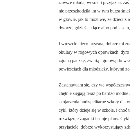
zawsze młoda, wesoła i przyjazna, zaś
nie przeszkodziła im w tym burza śnież
w głowie, jak to możliwe, że dzieci z 
dworze, gdzieś na łące albo pod lasem,
I wreszcie nieco przaśna, dobrze mi z
okulary w rogowych oprawkach, dyro b
zgraną paczkę, zwartą i gotową do wsz
powieściach dla młodzieży, którymi za
Zastanawiam się, czy we współczesnych
chętnie sięgają teraz po bardzo modne a
skojarzenia budzą elitarne szkoły dla
cykl, który dzieje się w szkole, i choć
rozwiązuje zagadki i snuje plany. Cykl
przyjaciele, dobrze wykorzystujący zd