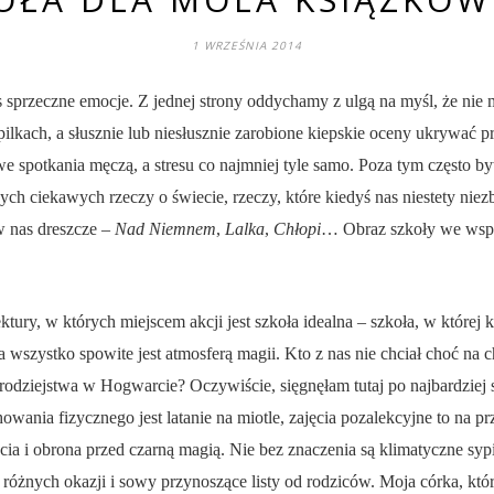
1 WRZEŚNIA 2014
 sprzeczne emocje. Z jednej strony oddychamy z ulgą na myśl, że nie 
pilkach, a słusznie lub niesłusznie zarobione kiepskie oceny ukrywać p
e spotkania męczą, a stresu co najmniej tyle samo. Poza tym często byw
ch ciekawych rzeczy o świecie, rzeczy, które kiedyś nas niestety nie
w nas dreszcze –
Nad Niemnem
,
Lalka
,
Chłopi
… Obraz szkoły we wspo
tury, w których miejscem akcji jest szkoła idealna – szkoła, w której 
 a wszystko spowite jest atmosferą magii. Kto z nas nie chciał choć na
rodziejstwa w Hogwarcie? Oczywiście, sięgnęłam tutaj po najbardziej 
howania fizycznego jest latanie na miotle, zajęcia pozalekcyjne to na p
a i obrona przed czarną magią. Nie bez znaczenia są klimatyczne sypi
óżnych okazji i sowy przynoszące listy od rodziców. Moja córka, któr