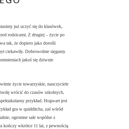
musimy już uczyć się do klasówek,
rzed rodzicami. Z drugiej – życie po
a tak, że dopiero jako dorośli
zbyt ciekawiły. Dobrowolnie sięgamy
mnieniach jakoś się dziwnie
kwitnie życie towarzyskie, nauczyciele
 chwilę wrócić do czasów szkolnych,
spektakularny przykład. Hogwart jest
rzykład gra w quidditcha, zaś wśród
alnie, ogromne sale wspólne z
a kończy wkrótce 11 lat, z pewnością