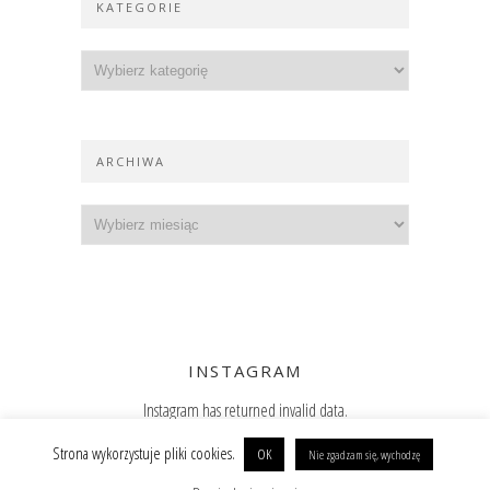
KATEGORIE
ARCHIWA
INSTAGRAM
Instagram has returned invalid data.
Zajrzyj też na Instagram
Strona wykorzystuje pliki cookies.
OK
Nie zgadzam się, wychodzę
Copyright @ 2019 Paulina Surniak
BACK TO TOP