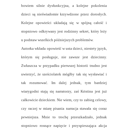
bowiem silnie dysfunkcyjna, a kolejne pokolenia
dzieci są nieświadomie krzywdzone przez dorosłych.
Kolejne opowieści układają się w spójną całość i
stopniowo odkrywany jest rodzinny sekret, który leży
u podstaw wszelkich późniejszych problemów.
Autorka wkłada opowieść w usta dzieci, niestety język,
którym się posługuje, nie zawsze jest dziecinny.
Zwłaszcza w przypadku pierwszej historii trudno jest
uwierzyć, że sześciolatek mógłby tak się wysławiać i
tak rozumować. Im dalej jednak, tym bardziej
wiarygodni stają się narratorzy, zaś Kristina jest już
całkowicie dzieckiem. Nie wiem, czy to zabieg celowy,
czy raczej w miarę pisania narracja stawała się coraz
pewniejsza. Mnie to trochę przeszkadzało, jednak
stopniowo rosnące napięcie i przyspieszająca akcja