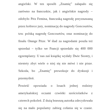
angielski. W ten sposób „Znamię” załapało się
zarówno na francuskie, jak i angielskie nagrody –
zdobyło Prix Femina, francuską nagrodę przyznawaną
przez kobiece jury, nominację do nagrody Goncourtów,
tzw. polską nagrodę Goncourtów, oraz nominację do
finału Orange Prize. W ślad za nagrodami poszła też
sprzedaż – tylko we Francji sprzedało się 400 000
egzemplarzy. U nas zaś książkę wydały Dwie Siostry, i
niestety zbyt wiele o niej się nie mówi i nie pisze.
Szkoda, bo „Znamię” prowokuje do dyskusji i
przemyśleń.
Powieść opowiada o losach jednej rodziny
amerykańskiej oczami czwórki sześciolatków z
czterech pokoleń. Z dużą brawurą autorka zdecydowała
się na mało popularny zabieg cofania się w czasie.