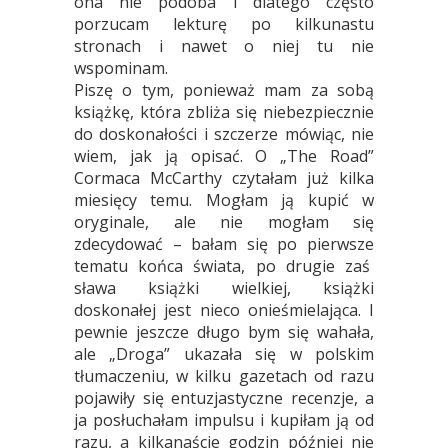
ona nie podoba i dlatego często
porzucam lekturę po kilkunastu
stronach i nawet o niej tu nie
wspominam.
Piszę o tym, ponieważ mam za sobą
książkę, która zbliża się niebezpiecznie
do doskonałości i szczerze mówiąc, nie
wiem, jak ją opisać. O „The Road”
Cormaca McCarthy czytałam już kilka
miesięcy temu. Mogłam ją kupić w
oryginale, ale nie mogłam się
zdecydować – bałam się po pierwsze
tematu końca świata, po drugie zaś
sława książki wielkiej, książki
doskonałej jest nieco onieśmielająca. I
pewnie jeszcze długo bym się wahała,
ale „Droga” ukazała się w polskim
tłumaczeniu, w kilku gazetach od razu
pojawiły się entuzjastyczne recenzje, a
ja posłuchałam impulsu i kupiłam ją od
razu, a kilkanaście godzin później nie