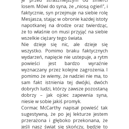
je przed straszniejszym od śmierci
losem. Mówi do syna, że „niosą ogień”, i
faktycznie, syn przejmuje na siebie rolę
Mesjasza, stając w obronie każdej istoty
napotkanej na drodze oraz twierdząc,
że to właśnie on musi przyjąć na siebie
wszelkie ciężary tego świata.
Nie dzieje się nic, ale dzieje się
wszystko. Pomimo braku faktycznych
wydarzeń, napięcie nie ustepuje, a rytm
powieści jest bardzo wyraźnie
wyznaczany przez kolejne zagrożenia. I
pomimo że wiemy, że nadziei nie ma, to
sam fakt istnienia tej dwójki, dwóch
dobrych ludzi, którzy zawsze pozostaną
dobrzy – jak ojciec zapewnia syna,
niesie w sobie jakiś promyk.
Cormac McCarthy napisał powieść tak
sugestywną, że po jej lekturze jestem
przerażona i głęboko przekonana, że
jeśli nasz świat się skończy, będzie to