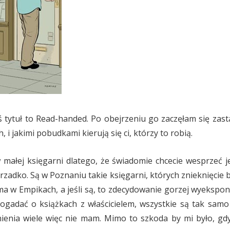
aś tytuł to Read-handed. Po obejrzeniu go zaczęłam się zast
, i jakimi pobudkami kierują się ci, którzy to robią.
małej księgarni dlatego, że świadomie chcecie wesprzeć jej
rzadko. Są w Poznaniu takie księgarni, których znieknięcie
 ma w Empikach, a jeśli są, to zdecydowanie gorzej wyekspon
ogadać o książkach z właścicielem, wszystkie są tak sa
tnienia wiele więc nie mam. Mimo to szkoda by mi było, gd