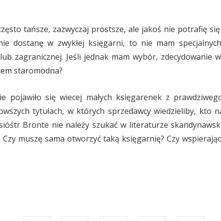
zęsto tańsze, zazwyczaj prostsze, ale jakoś nie potrafię si
 nie dostanę w zwykłej księgarni, to nie mam specjalny
j lub zagranicznej. Jeśli jednak mam wybór, zdecydowanie 
estem staromodna?
e pojawiło się wiecej małych księgarenek z prawdziwego
zych tytułach, w których sprzedawcy wiedzieliby, kto nap
 sióśtr Brontë nie należy szukać w literaturze skandynaw
. Czy muszę sama otworzyć taką księgarnię? Czy wspierając 