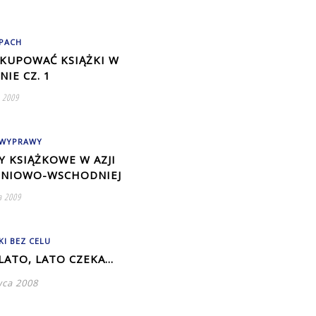
PACH
 KUPOWAĆ KSIĄŻKI W
IE CZ. 1
a 2009
 WYPRAWY
Y KSIĄŻKOWE W AZJI
NIOWO-WSCHODNIEJ
a 2009
KI BEZ CELU
 LATO, LATO CZEKA…
wca 2008