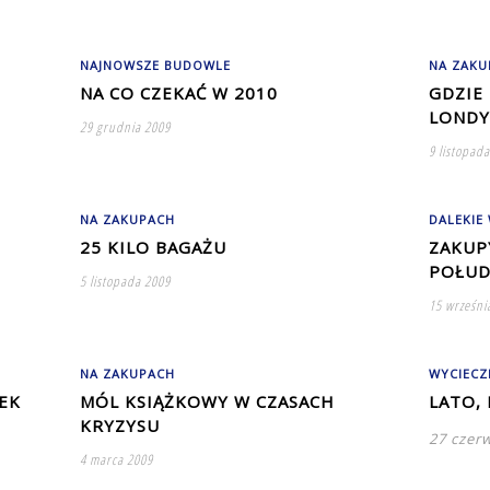
NAJNOWSZE BUDOWLE
NA ZAKU
NA CO CZEKAĆ W 2010
GDZIE
LONDYN
29 grudnia 2009
9 listopad
NA ZAKUPACH
DALEKIE
25 KILO BAGAŻU
ZAKUP
POŁUD
5 listopada 2009
15 wrześni
NA ZAKUPACH
WYCIECZ
EK
MÓL KSIĄŻKOWY W CZASACH
LATO,
KRYZYSU
27 czer
4 marca 2009