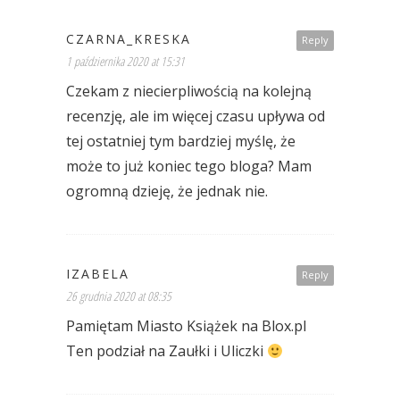
CZARNA_KRESKA
Reply
1 października 2020 at 15:31
Czekam z niecierpliwością na kolejną
recenzję, ale im więcej czasu upływa od
tej ostatniej tym bardziej myślę, że
może to już koniec tego bloga? Mam
ogromną dzieję, że jednak nie.
IZABELA
Reply
26 grudnia 2020 at 08:35
Pamiętam Miasto Książek na Blox.pl
Ten podział na Zaułki i Uliczki