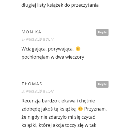
długiej listy książek do przeczytania.
MONIKA
Reply
17 marca 2020 at 01:17
Wciągająca, porywająca..
pochłonęłam w dwa wieczory
THOMAS
Reply
30 marca 2020 at 15:42
Recenzja bardzo ciekawa i chętnie
zdobędę jakoś tą książkę.
Przyznam,
że nigdy nie zdarzyło mi się czytać
książki, której akcja toczy się w tak