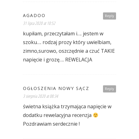
AGADOO
Reply
31 lipca 2020 at 10:52
kupiłam, przeczytałam i…. jestem w
szoku…. rodzaj prozy który uwielbiam,
zimno,surowo, oszczędnie a czuć TAKIE
napięcie i grozę…. REWELACJA
OGŁOSZENIA NOWY SĄCZ
Reply
3 sierpnia 2020 at 08:34
świetna książka trzymająca napięcie w
dodatku rewelacyjna recenzja
Pozdrawiam serdecznie !