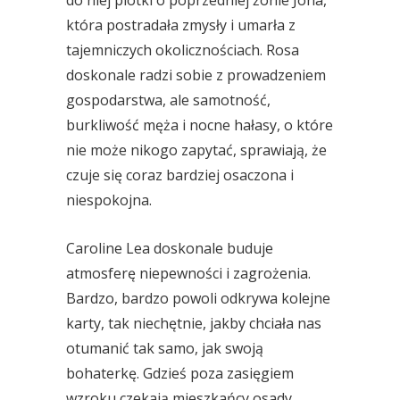
do niej plotki o poprzedniej żonie Jona,
która postradała zmysły i umarła z
tajemniczych okolicznościach. Rosa
doskonale radzi sobie z prowadzeniem
gospodarstwa, ale samotność,
burkliwość męża i nocne hałasy, o które
nie może nikogo zapytać, sprawiają, że
czuje się coraz bardziej osaczona i
niespokojna.
Caroline Lea doskonale buduje
atmosferę niepewności i zagrożenia.
Bardzo, bardzo powoli odkrywa kolejne
karty, tak niechętnie, jakby chciała nas
otumanić tak samo, jak swoją
bohaterkę. Gdzieś poza zasięgiem
wzroku czekają mieszkańcy osady,