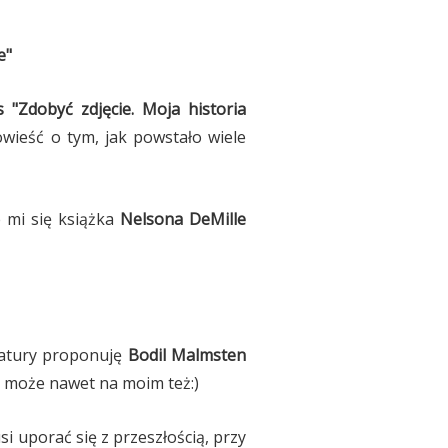
e"
 "Zdobyć zdjęcie. Moja historia
powieść o tym, jak powstało wiele
e mi się książka
Nelsona DeMille
eratury proponuję
Bodil Malmsten
, może nawet na moim też:)
i uporać się z przeszłością, przy