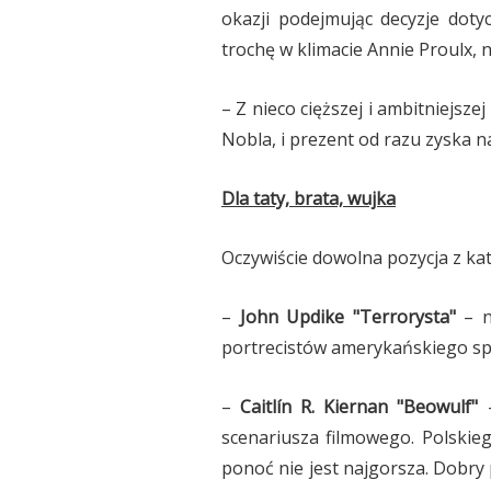
okazji podejmując decyzje dot
trochę w klimacie Annie Proulx, 
– Z nieco cięższej i ambitniejszej 
Nobla, i prezent od razu zyska n
Dla taty, brata, wujka
Oczywiście dowolna pozycja z ka
–
John Updike "Terrorysta"
– n
portrecistów amerykańskiego sp
–
Caitlín R. Kiernan "Beowulf"
–
scenariusza filmowego. Polskie
ponoć nie jest najgorsza. Dobry 