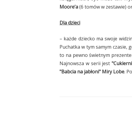
Moore’a
(6 tomów w zestawie) o
Dla dzieci
– każde dziecko ma swoje widzim
Puchatka w tym samym czasie, gd
to na pewno świetnym prezentem 
Najnowsza w serii jest
"Cukiern
"Babcia na jabłoni" Miry Lobe
. P