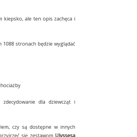
m kiepsko, ale ten opis zachęca i
h 1088 stronach będzie wyglądać
chociażby
zdecydowanie dla dziewcząt i
wiem, czy są dostępne w innych
 przyjrzeć się zestawom
Ulyssesa