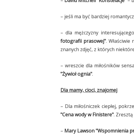
–
David Mitchell "Konstelacje"
– b
– jeśli ma być bardziej romantycz
– dla mężczyzny interesującego
fotografii prasowej"
. Właściwie 
znanych zdjęć, z których niektór
– wreszcie dla miłośników sensa
"Żywioł ognia"
.
Dla mamy, cioci, znajomej
– Dla miłośniczek ciepłej, pokrz
"Cena wody w Finistere"
. Zreszt
–
Mary Lawson "Wspomnienia pr