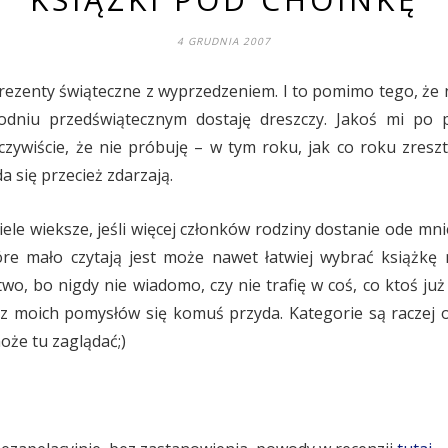
4 GRUDNIA 2007
prezenty świąteczne z wyprzedzeniem. I to pomimo tego, że 
odniu przedświątecznym dostaję dreszczy. Jakoś mi po
 oczywiście, że nie próbuję – w tym roku, jak co roku zres
a się przecież zdarzają.
le wieksze, jeśli więcej członków rodziny dostanie ode mnie
e mało czytają jest może nawet łatwiej wybrać książkę 
atwo, bo nigdy nie wiadomo, czy nie trafię w coś, co ktoś już
z moich pomysłów się komuś przyda. Kategorie są raczej o
oże tu zaglądać;)