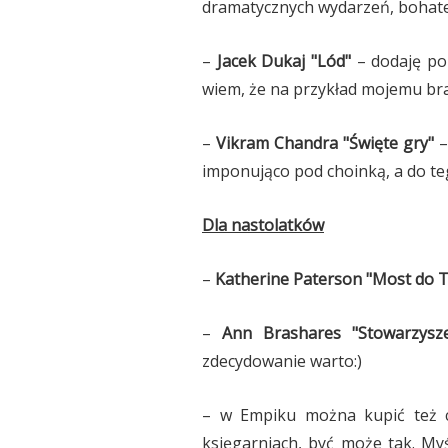
dramatycznych wydarzeń, bohater
–
Jacek Dukaj "Lód"
– dodaję po
wiem, że na przykład mojemu bra
–
Vikram Chandra "Święte gry"
–
imponująco pod choinką, a do teg
Dla nastolatków
–
Katherine Paterson "Most do T
–
Ann Brashares "Stowarzysze
zdecydowanie warto:)
– w Empiku można kupić też ca
księgarniach, być może tak. My