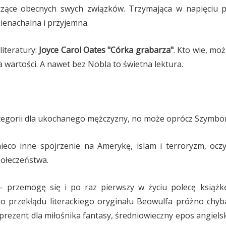
yczące obecnych swych związków. Trzymająca w napięciu p
nienachalna i przyjemna.
literatury:
Joyce Carol Oates "Córka grabarza"
. Kto wie, mo
a wartości. A nawet bez Nobla to świetna lektura.
tegorii dla ukochanego mężczyzny, no może oprócz Szymbors
ieco inne spojrzenie na Amerykę, islam i terroryzm, ocz
ołeczeństwa.
 przemogę się i po raz pierwszy w życiu polecę książk
go przekłądu literackiego oryginału Beowulfa próżno chyb
prezent dla miłośnika fantasy, średniowieczny epos angielski