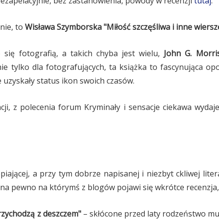
ezapelacyjnie, bez zastanowienia, powody w recenzji
tutaj
.
nie, to
Wisława Szymborska "Miłość szczęśliwa i inne wiersz
 się fotografią, a takich chyba jest wielu,
John G. Morris
nie tylko dla fotografujących, ta książka to fascynująca o
e uzyskały status ikon swoich czasów.
cji, z polecenia forum Kryminały i sensacje ciekawa wydaj
epiającej, a przy tym dobrze napisanej i niezbyt ckliwej lit
ą na pewno na którymś z blogów pojawi się wkrótce recenzja
zychodzą z deszczem"
– skłócone przed laty rodzeństwo mus