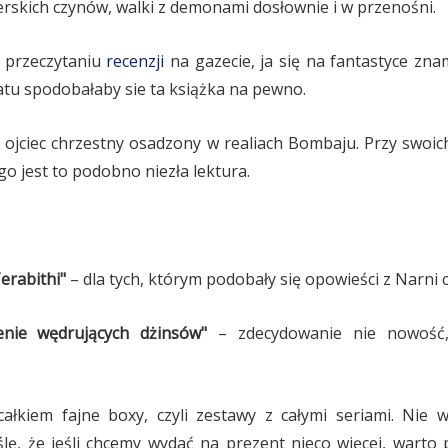
skich czynów, walki z demonami dosłownie i w przenośni.
 przeczytaniu
recenzji
na gazecie, ja się na fantastyce zna
tu spodobałaby sie ta książka na pewno.
 ojciec chrzestny osadzony w realiach Bombaju. Przy swoic
o jest to podobno niezła lektura.
erabithi"
– dla tych, którym podobały się opowieści z Narni 
nie wędrujących dżinsów"
– zdecydowanie nie nowość, 
łkiem fajne boxy, czyli zestawy z całymi seriami. Nie 
ślę, że jeśli chcemy wydać na prezent nieco więcej, warto