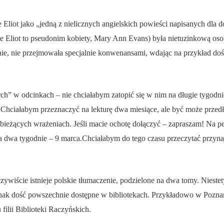
Eliot jako „jedną z nielicznych angielskich powieści napisanych dla do
e Eliot to pseudonim kobiety, Mary Ann Evans) była nietuzinkową osobą
znie, nie przejmowała specjalnie konwenansami, wdając na przykład do
h” w odcinkach – nie chciałabym zatopić się w nim na długie tygodnie
 Chciałabym przeznaczyć na lekturę dwa miesiące, ale być może przedłu
i bieżących wrażeniach. Jeśli macie ochotę dołączyć – zapraszam! Na
 za dwa tygodnie – 9 marca.Chciałabym do tego czasu przeczytać przyn
ywiście istnieje polskie tłumaczenie, podzielone na dwa tomy. Niestety,
jednak dość powszechnie dostępne w bibliotekach. Przykładowo w Pozn
filii Biblioteki Raczyńskich.