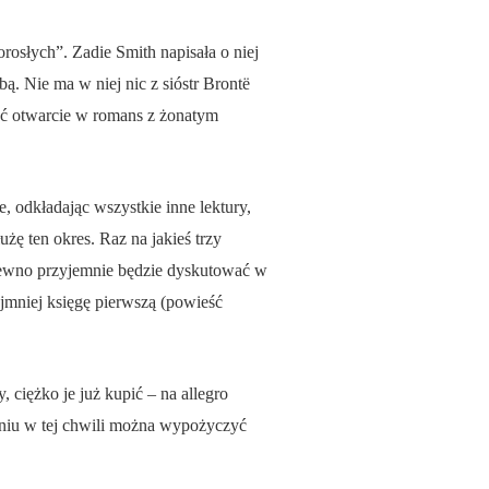
rosłych”. Zadie Smith napisała o niej
. Nie ma w niej nic z sióstr Brontë
ść otwarcie w romans z żonatym
, odkładając wszystkie inne lektury,
żę ten okres. Raz na jakieś trzy
 pewno przyjemnie będzie dyskutować w
ajmniej księgę pierwszą (powieść
 ciężko je już kupić – na allegro
aniu w tej chwili można wypożyczyć