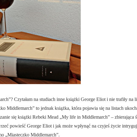
h”? Czytałam na studiach inne książki George Eliot i nie trafiły na l
zko Middlemarch” to jednak książka, która pojawia się na listach ukoc
zanie się książki Rebeki Mead „My life in Middlemarch” – zbierająca
zeć powieść George Eliot i jak może wpłynąć na czyjeś życie intryguje
mo „Miasteczko Middlemarch”.