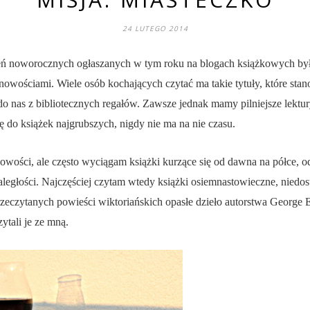
24 LUTEGO 2014
ń noworocznych ogłaszanych w tym roku na blogach książkowych był z
z nowościami. Wiele osób kochających czytać ma takie tytuły, które st
 nas z bibliotecznych regałów. Zawsze jednak mamy pilniejsze lektur
ię do książek najgrubszych, nigdy nie ma na nie czasu.
nowości, ale często wyciągam książki kurzące się od dawna na półce, o
aległości. Najczęściej czytam wtedy książki osiemnastowieczne, niedo
eprzeczytanych powieści wiktoriańskich opasłe dzieło autorstwa George 
ytali je ze mną.