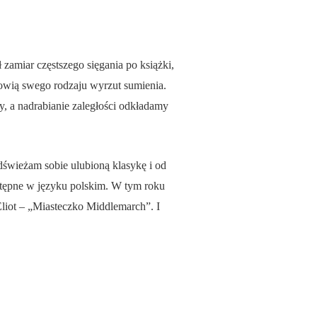
amiar częstszego sięgania po książki,
anowią swego rodzaju wyrzut sumienia.
y, a nadrabianie zaległości odkładamy
dświeżam sobie ulubioną klasykę i od
stępne w języku polskim. W tym roku
Eliot – „Miasteczko Middlemarch”. I