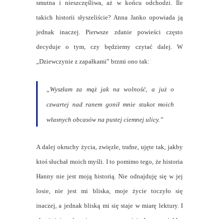
smutna i nieszczęśliwa, aż w końcu odchodzi. Ile
takich historii słyszeliście? Anna Janko opowiada ją
jednak inaczej. Pierwsze zdanie powieści często
decyduje o tym, czy będziemy czytać dalej. W
„Dziewczynie z zapałkami” brzmi ono tak:
„Wyszłam za mąż jak na wolność, a już o
czwartej nad ranem gonił mnie stukot moich
własnych obcasów na pustej ciemnej ulicy.”
A dalej okruchy życia, zwięzłe, trafne, ujęte tak, jakby
ktoś słuchał moich myśli. I to pomimo tego, że historia
Hanny nie jest moją historią. Nie odnajduję się w jej
losie, nie jest mi bliska, moje życie toczyło się
inaczej, a jednak bliską mi się staje w miarę lektury. I