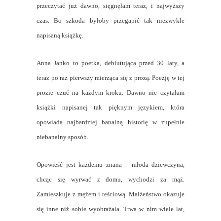
przeczytać już dawno, sięgnęłam teraz, i najwyższy
czas. Bo szkoda byłoby przegapić tak niezwykle
napisaną książkę.
Anna Janko to poetka, debiutująca przed 30 laty, a
teraz po raz pierwszy mierząca się z prozą. Poezję w tej
prozie czuć na każdym kroku. Dawno nie czytałam
książki napisanej tak pięknym językiem, która
opowiada najbardziej banalną historię w zupełnie
niebanalny sposób.
Opowieść jest każdemu znana – młoda dziewczyna,
chcąc się wyrwać z domu, wychodzi za mąż.
Zamieszkuje z mężem i teściową. Małżeństwo okazuje
się inne niż sobie wyobrażała. Trwa w nim wiele lat,