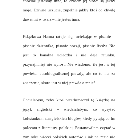
chociaż jesteśmy inne, to czasem jej słowa są jakby
moje. Dziwne uczucie, zupełnie jakby ktoś co chwilę
dawał mi w twarz – nie jesteś inna.
Książkowa Hanna ratuje się, uciekając w pisanie –
pisanie dziennika, pisanie poezji, pisanie listów. Nie
jest to banalna ucieczka i nie daje ratunku,
przynajmniej nie wprost. Nie wiadomo, ile jest w tej
powieści autobiograficznej prawdy, ale co to ma za
znaczenie, skoro jest w niej prawda o mnie?
Chciałabym, żeby ktoś przetłumaczył tę książkę na
język angielski – wiedziałabym, co wysyłać
koleżankom z angielskich blogów, kiedy pytają, co im
polecam z literatury polskiej. Postanowiłam czytać w
tym roku więcej polskich autorów, i jak na razie nie