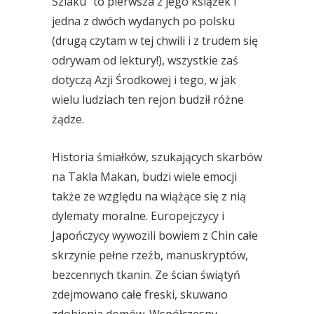
Szlaku” to pierwsza z jego książek i
jedna z dwóch wydanych po polsku
(drugą czytam w tej chwili i z trudem się
odrywam od lektury!), wszystkie zaś
dotyczą Azji Środkowej i tego, w jak
wielu ludziach ten rejon budził różne
żądze.
Historia śmiałków, szukających skarbów
na Takla Makan, budzi wiele emocji
także ze względu na wiążące się z nią
dylematy moralne. Europejczycy i
Japończycy wywozili bowiem z Chin całe
skrzynie pełne rzeźb, manuskryptów,
bezcennych tkanin. Ze ścian świątyń
zdejmowano całe freski, skuwano