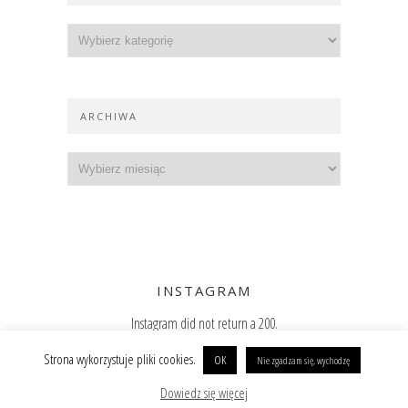
ARCHIWA
INSTAGRAM
Instagram did not return a 200.
Zajrzyj też na Instagram
Strona wykorzystuje pliki cookies.
OK
Nie zgadzam się, wychodzę
Copyright @ 2019 Paulina Surniak
BACK TO TOP
Dowiedz się więcej