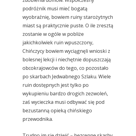
zdobienia domów. Współczesny
podróżnik musi mieć bogatą
wyobraźnię, bowiem ruiny starożytnych
miast są praktycznie puste. O ile zresztą
zostanie w ogóle w pobliże
jakichkolwiek ruin wpuszczony,
Chińczycy bowiem wyciągnęli wnioski z
bolesnej lekcji i niechętnie dopuszczają
obcokrajowców do tego, co pozostało
po skarbach Jedwabnego Szlaku. Wiele
ruin dostępnych jest tylko po
wykupieniu bardzo drogich zezwoleń,
zaś wycieczka musi odbywać się pod
bezustanną opieką chińskiego
przewodnika.
Trudno im się dziwić – bezcenne skarby