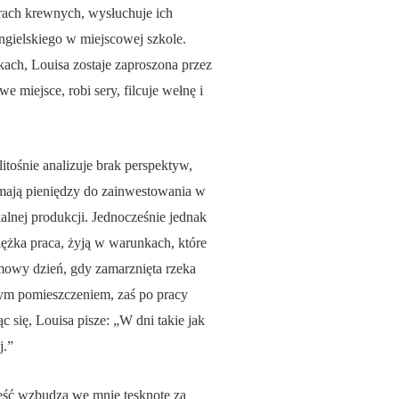
rach krewnych, wysłuchuje ich
angielskiego w miejscowej szkole.
kach, Louisa zostaje zaproszona przez
e miejsce, robi sery, filcuje wełnę i
itośnie analizuje brak perspektyw,
 mają pieniędzy do zainwestowania w
kalnej produkcji. Jednocześnie jednak
ciężka praca, żyją w warunkach, które
imowy dzień, gdy zamarznięta rzeka
płym pomieszczeniem, zaś po pracy
 się, Louisa pisze: „W dni takie jak
j.”
ieść wzbudza we mnie tęsknotę za