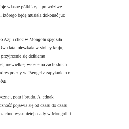
Moje własne półki kryją prawdziwe
ku, którego będę musiała dokonać już
po Azji i choć w Mongolii spędziła
Dwa lata mieszkała w stolicy kraju,
 przyjrzenie się dzikiemu
el, niewielkiej wiosce na zachodnich
 adres poczty w Tsengel z zapytaniem o
bbai
.
cznej, potu i brudu. A jednak
czność pojawia się od czasu do czasu,
a zachód wysuniętej osady w Mongolii i