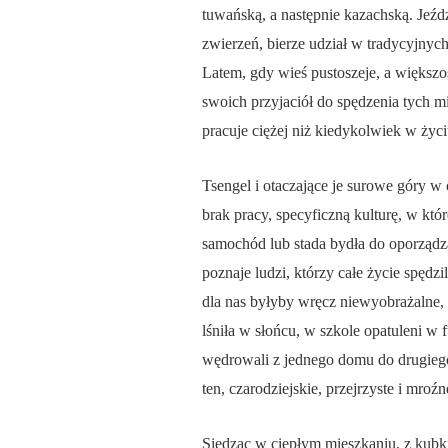
tuwańską, a następnie kazachską. Jeź
zwierzeń, bierze udział w tradycyjnych
Latem, gdy wieś pustoszeje, a większo
swoich przyjaciół do spędzenia tych mi
pracuje ciężej niż kiedykolwiek w życi
Tsengel i otaczające je surowe góry w 
brak pracy, specyficzną kulturę, w kt
samochód lub stada bydła do oporządzan
poznaje ludzi, którzy całe życie spędzi
dla nas byłyby wręcz niewyobrażalne, 
lśniła w słońcu, w szkole opatuleni w
wędrowali z jednego domu do drugiego, 
ten, czarodziejskie, przejrzyste i mroź
Siedząc w ciepłym mieszkaniu, z kubki