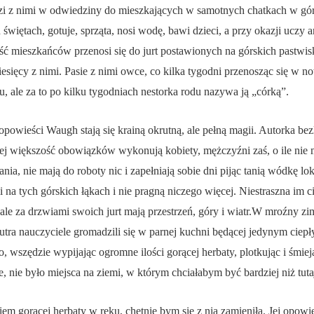
dzi z nimi w odwiedziny do mieszkających w samotnych chatkach w gó
 świętach, gotuje, sprząta, nosi wodę, bawi dzieci, a przy okazji uczy 
ść mieszkańców przenosi się do jurt postawionych na górskich pastwis
esięcy z nimi. Pasie z nimi owce, co kilka tygodni przenosząc się w now
u, ale za to po kilku tygodniach nestorka rodu nazywa ją „córką”.
opowieści Waugh stają się krainą okrutną, ale pełną magii. Autorka bezl
órej większość obowiązków wykonują kobiety, mężczyźni zaś, o ile nie
ia, nie mają do roboty nic i zapełniają sobie dni pijąc tanią wódkę lo
li na tych górskich łąkach i nie pragną niczego więcej. Niestraszna im 
ale za drzwiami swoich jurt mają przestrzeń, góry i wiatr.W mroźny z
 futra nauczyciele gromadzili się w parnej kuchni będącej jedynym cie
wszędzie wypijając ogromne ilości gorącej herbaty, plotkując i śmiejąc
ne, nie było miejsca na ziemi, w którym chciałabym być bardziej niż tuta
em gorącej herbaty w ręku, chętnie bym się z nią zamieniła. Jej opow