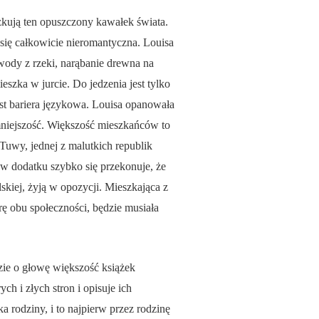
zkują ten opuszczony kawałek świata.
się całkowicie nieromantyczna. Louisa
 wody z rzeki, narąbanie drewna na
eszka w jurcie. Do jedzenia jest tylko
est bariera językowa. Louisa opanowała
niejszość. Większość mieszkańców to
uwy, jednej z malutkich republik
 w dodatku szybko się przekonuje, że
skiej, żyją w opozycji. Mieszkająca z
rę obu społeczności, będzie musiała
zie o głowę większość książek
h i złych stron i opisuje ich
a rodziny, i to najpierw przez rodzinę