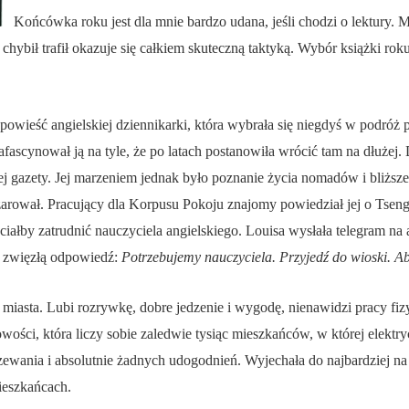
Końcówka roku jest dla mnie bardzo udana, jeśli chodzi o lektury. 
 chybił trafił okazuje się całkiem skuteczną taktyką. Wybór książki ro
powieść angielskiej dziennikarki, która wybrała się niegdyś w podróż 
afascynował ją na tyle, że po latach postanowiła wrócić tam na dłużej. 
ej gazety. Jej marzeniem jednak było poznanie życia nomadów i bliższe
czarował. Pracujący dla Korpusu Pokoju znajomy powiedział jej o Tseng
ciałby zatrudnić nauczyciela angielskiego. Louisa wysłała telegram na
ła zwięzłą odpowiedź:
Potrzebujemy nauczyciela. Przyjedź do wioski. A
 miasta. Lubi rozrywkę, dobre jedzenie i wygodę, nienawidzi pracy fizy
ości, która liczy sobie zaledwie tysiąc mieszkańców, w której elektry
zewania i absolutnie żadnych udogodnień. Wyjechała do najbardziej n
mieszkańcach.