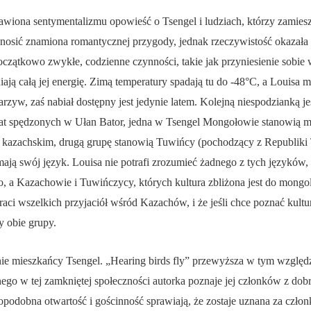
bawiona sentymentalizmu opowieść o Tsengel i ludziach, którzy zamies
nosić znamiona romantycznej przygody, jednak rzeczywistość okazała 
początkowo zwykłe, codzienne czynności, takie jak przyniesienie sobie
ają całą jej energię. Zimą temperatury spadają tu do -48°C, a Louisa mi
zyw, zaś nabiał dostępny jest jedynie latem. Kolejną niespodzianką j
at spędzonych w Ułan Bator, jedna w Tsengel Mongołowie stanowią m
 kazachskim, drugą grupę stanowią Tuwińcy (pochodzący z Republiki T
 mają swój język. Louisa nie potrafi zrozumieć żadnego z tych języków,
o, a Kazachowie i Tuwińczycy, których kultura zbliżona jest do mongol
aci wszelkich przyjaciół wśród Kazachów, i że jeśli chce poznać kultu
y obie grupy.
ie mieszkańcy Tsengel. „Hearing birds fly” przewyższa w tym względ
o w tej zamkniętej społeczności autorka poznaje jej członków z dobryc
opodobna otwartość i gościnność sprawiają, że zostaje uznana za członk