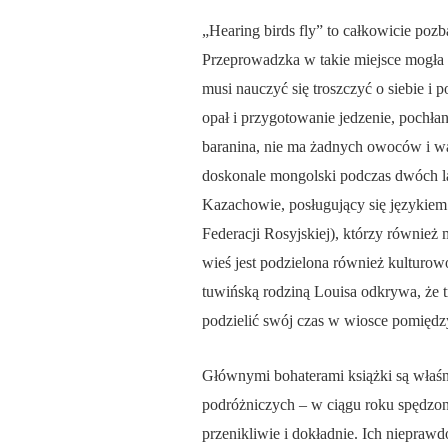
„Hearing birds fly” to całkowicie poz
Przeprowadzka w takie miejsce mogła 
musi nauczyć się troszczyć o siebie i 
opał i przygotowanie jedzenie, pochłani
baranina, nie ma żadnych owoców i war
doskonale mongolski podczas dwóch l
Kazachowie, posługujący się językiem
Federacji Rosyjskiej), którzy również
wieś jest podzielona również kulturow
tuwińską rodziną Louisa odkrywa, że tr
podzielić swój czas w wiosce pomiędz
Głównymi bohaterami książki są właśn
podróżniczych – w ciągu roku spędzoneg
przenikliwie i dokładnie. Ich nieprawd