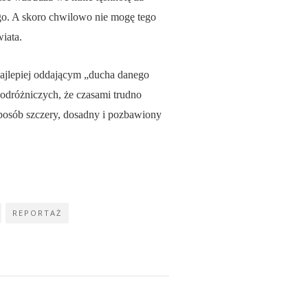
ego. A skoro chwilowo nie mogę tego
iata.
ajlepiej oddającym
„ducha danego
podróżniczych, że czasami trudno
sposób szczery, dosadny i pozbawiony
REPORTAŻ