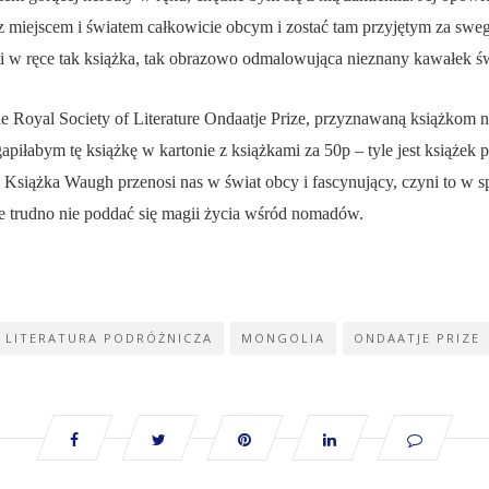
 z miejscem i światem całkowicie obcym i zostać tam przyjętym za sw
 mi w ręce tak książka, tak obrazowo odmalowująca nieznany kawałek św
e Royal Society of Literature Ondaatje Prize
, przyznawaną książkom n
apiłabym tę książkę w kartonie z książkami za 50p – tyle jest książek 
 Książka Waugh przenosi nas w świat obcy i fascynujący, czyni to w 
że trudno nie poddać się magii życia wśród nomadów.
LITERATURA PODRÓŻNICZA
MONGOLIA
ONDAATJE PRIZE