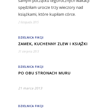
samym początku tegorocznych wakacji
spędziłam urocze trzy wieczory nad
książkami, które kupiłam córce.
2 listopada 2015
DZIELNICA FIKCJI
ZAMEK, KUCHENNY ZLEW I KSIĄŻKI
31 sierpnia 2013
DZIELNICA FIKCJI
PO OBU STRONACH MURU
21 marca 2013
DZIELNICA FIKCJI