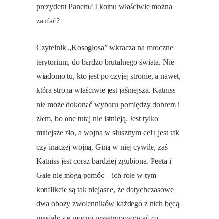
prezydent Panem? I komu właściwie można
zaufać?
Czytelnik „Kosogłosa” wkracza na mroczne
terytorium, do bardzo brutalnego świata. Nie
wiadomo tu, kto jest po czyjej stronie, a nawet,
która strona właściwie jest jaśniejsza. Katniss
nie może dokonać wyboru pomiędzy dobrem i
złem, bo one tutaj nie istnieją. Jest tylko
mniejsze zło, a wojna w słusznym celu jest tak
czy inaczej wojną. Giną w niej cywile, zaś
Katniss jest coraz bardziej zgubiona. Peeta i
Gale nie mogą pomóc – ich role w tym
konflikcie są tak niejasne, że dotychczasowe
dwa obozy zwolenników każdego z nich będą
musiały się mocno przegrupowywać co