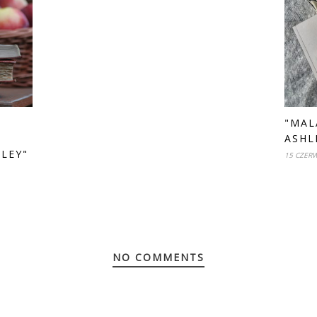
"MAL
ASHL
DLEY"
15 CZER
NO COMMENTS