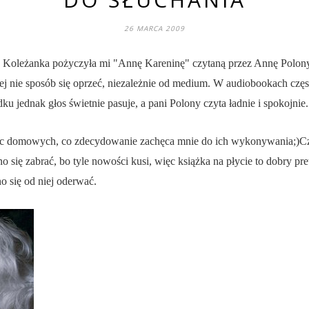
26 MARCA 2009
 Koleżanka pożyczyła mi "Annę Kareninę" czytaną przez Annę Polony,
rej nie sposób się oprzeć, niezależnie od medium. W audiobookach częs
u jednak głos świetnie pasuje, a pani Polony czyta ładnie i spokojnie.
 domowych, co zdecydowanie zachęca mnie do ich wykonywania;)Czy
o się zabrać, bo tyle nowości kusi, więc książka na płycie to dobry pr
no się od niej oderwać.