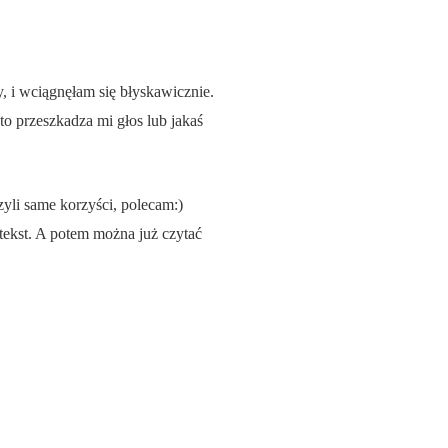
 i wciągnęłam się błyskawicznie.
to przeszkadza mi głos lub jakaś
li same korzyści, polecam:)
etekst. A potem można już czytać