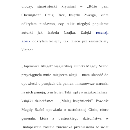
uroczy, staroświecki kryminał – „Róże pani
Cherington” Craig Rice, książki Zweiga, które
odkryłam niedawno, czy takie niegdyś popularne
autorki jak Izabela Czajka. Dzięki
recenzji
Zosik
odkryłam kolejny taki nieco już zaśniedziały
klejnot.
„Tajemnica Abigél” węgierskiej autorki Magdy Szabó
przyciągnęła mnie miejscem akcji – mam słabość do
opowieści o pensjach dla panien, im surowsze warunki
na nich panują, tym lepiej. Taki wpływ najukochańszej
książki dzieciństwa – „Małej księżniczki”. Powieść
Magdy Szabó opowiada o nastoletniej Ginie, córce
generała, która z bestroskiego dzieciństwa w
Budapeszcie zostaje znienacka przeniesiona w świat