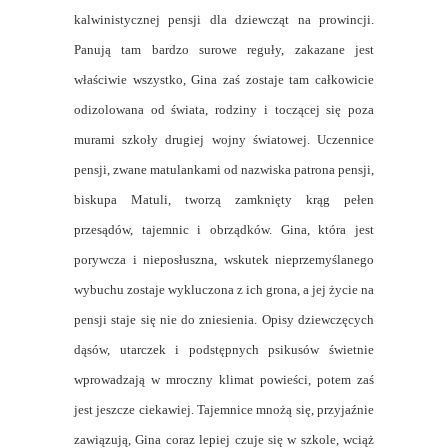
kalwinistycznej pensji dla dziewcząt na prowincji.
Panują tam bardzo surowe reguły, zakazane jest
właściwie wszystko, Gina zaś zostaje tam całkowicie
odizolowana od świata, rodziny i toczącej się poza
murami szkoły drugiej wojny światowej. Uczennice
pensji, zwane matulankami od nazwiska patrona pensji,
biskupa Matuli, tworzą zamknięty krąg pełen
przesądów, tajemnic i obrządków. Gina, która jest
porywcza i nieposłuszna, wskutek nieprzemyślanego
wybuchu zostaje wykluczona z ich grona, a jej życie na
pensji staje się nie do zniesienia. Opisy dziewczęcych
dąsów, utarczek i podstępnych psikusów świetnie
wprowadzają w mroczny klimat powieści, potem zaś
jest jeszcze ciekawiej. Tajemnice mnożą się, przyjaźnie
zawiązują, Gina coraz lepiej czuje się w szkole, wciąż