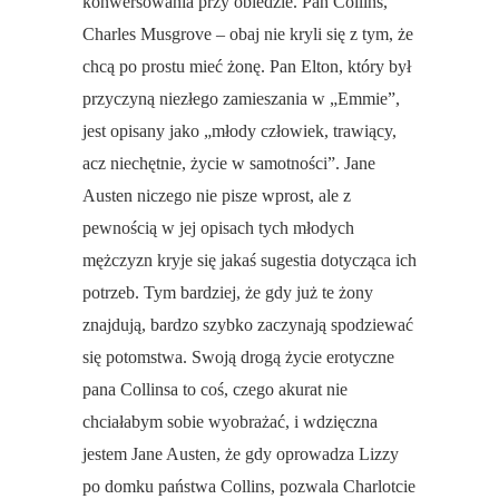
konwersowania przy obiedzie. Pan Collins,
Charles Musgrove – obaj nie kryli się z tym, że
chcą po prostu mieć żonę. Pan Elton, który był
przyczyną niezłego zamieszania w „Emmie”,
jest opisany jako „młody człowiek, trawiący,
acz niechętnie, życie w samotności”. Jane
Austen niczego nie pisze wprost, ale z
pewnością w jej opisach tych młodych
mężczyzn kryje się jakaś sugestia dotycząca ich
potrzeb. Tym bardziej, że gdy już te żony
znajdują, bardzo szybko zaczynają spodziewać
się potomstwa. Swoją drogą życie erotyczne
pana Collinsa to coś, czego akurat nie
chciałabym sobie wyobrażać, i wdzięczna
jestem Jane Austen, że gdy oprowadza Lizzy
po domku państwa Collins, pozwala Charlotcie