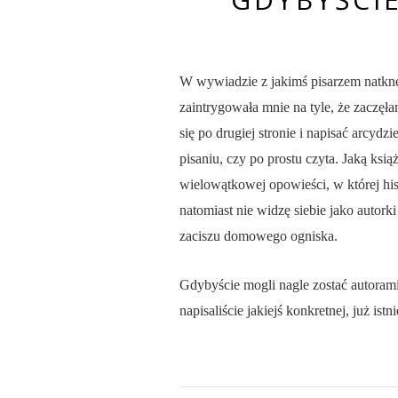
W wywiadzie z jakimś pisarzem natknęła
zaintrygowała mnie na tyle, że zaczęł
się po drugiej stronie i napisać arcydz
pisaniu, czy po prostu czyta. Jaką ksi
wielowątkowej opowieści, w której hi
natomiast nie widzę siebie jako autork
zaciszu domowego ogniska.
Gdybyście mogli nagle zostać autorami /
napisaliście jakiejś konkretnej, już istn