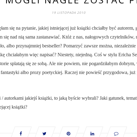
19 LISTOPADA 2010
m się na pytanie, jakiej istniejącej już książki chciałby być autorem
am się nad nią sama zastanawiać. Któż z nas, nałogowych czytelników, 
ieło, albo przynajmniej bestseller? Pomarzyć zawsze można, niezależnie 
ążkę chciałabym więc napisać? Niestety, niejedną. Coś w stylu Ericha S
storie splatają się ze sobą. Ale nie powiem, nie pogardziłabym dobry
i fantastyki albo prozy poetyckiej. Raczej nie powieść przygodowa, już 
 autorkami jakiejś książki, to jaką byście wybrali? Jaki gatunek, temat
iejącej książki?