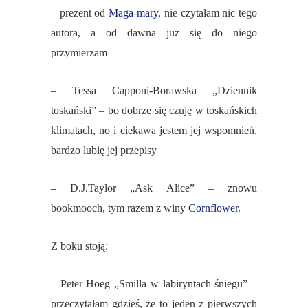
– prezent od
Maga-mary
, nie czytałam nic tego
autora, a od dawna już się do niego
przymierzam
– Tessa Capponi-Borawska „Dziennik
toskański” – bo dobrze się czuję w toskańskich
klimatach, no i ciekawa jestem jej wspomnień,
bardzo lubię jej przepisy
– D.J.Taylor „Ask Alice” – znowu
bookmooch, tym razem z winy
Cornflower
.
Z boku stoją:
– Peter Hoeg „Smilla w labiryntach śniegu” –
przeczytałam gdzieś, że to jeden z pierwszych